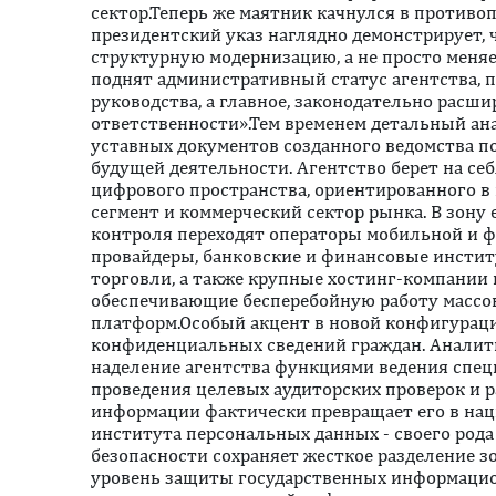
сектор.Теперь же маятник качнулся в против
президентский указ наглядно демонстрирует, 
структурную модернизацию, а не просто меняе
поднят административный статус агентства, 
руководства, а главное, законодательно расши
ответственности».Тем временем детальный ан
уставных документов созданного ведомства по
будущей деятельности. Агентство берет на се
цифрового пространства, ориентированного в
сегмент и коммерческий сектор рынка. В зону
контроля переходят операторы мобильной и ф
провайдеры, банковские и финансовые инсти
торговли, а также крупные хостинг-компании
обеспечивающие бесперебойную работу масс
платформ.Особый акцент в новой конфигурац
конфиденциальных сведений граждан. Аналити
наделение агентства функциями ведения спец
проведения целевых аудиторских проверок и 
информации фактически превращает его в на
института персональных данных - своего рода
безопасности сохраняет жесткое разделение 
уровень защиты государственных информаци