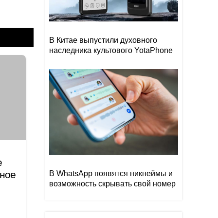
В Китае выпустили духовного
наследника культового YotaPhone
е
иное
В WhatsApp появятся никнеймы и
возможность скрывать свой номер