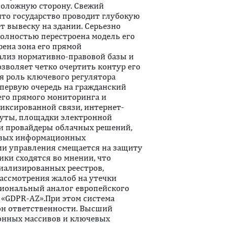
оположную сторону. Свежий
что государство проводит глубокую
т вывеску на здании. Серьезно
полностью перестроена модель его
рена зона его прямой
ализ нормативно-правовой базы и
зволяет четко очертить контур его
бя роль ключевого регулятора
 первую очередь на гражданский
 его прямого мониторинга и
иксированной связи, интернет-
туты, площадки электронной
 и провайдеры облачных решений,
овых информационных
ии управления смещается на защиту
ки сходятся во мнении, что
иализированных реестров,
рассмотрения жалоб на утечки
циональный аналог европейского
 «GDPR-AZ».При этом система
зон ответственности. Высший
онных массивов и ключевых