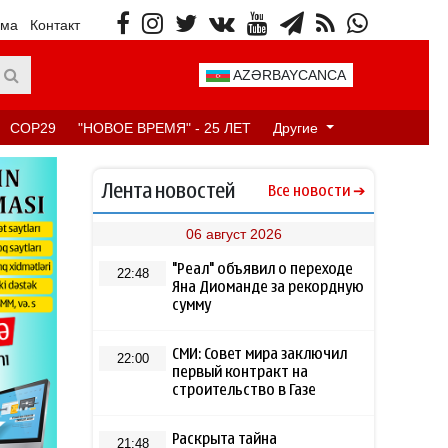
ама
Контакт
AZƏRBAYCANCA
COP29
"НОВОЕ ВРЕМЯ" - 25 ЛЕТ
Другие
Лента новостей
Все новости
06 август 2026
"Реал" объявил о переходе
22:48
Яна Диоманде за рекордную
сумму
СМИ: Совет мира заключил
22:00
первый контракт на
строительство в Газе
Раскрыта тайна
21:48