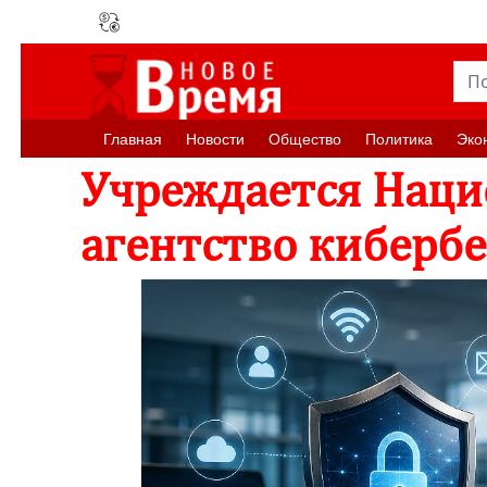
Главная
Новости
Oбщество
Политика
Эко
Учреждается Наци
агентство киберб