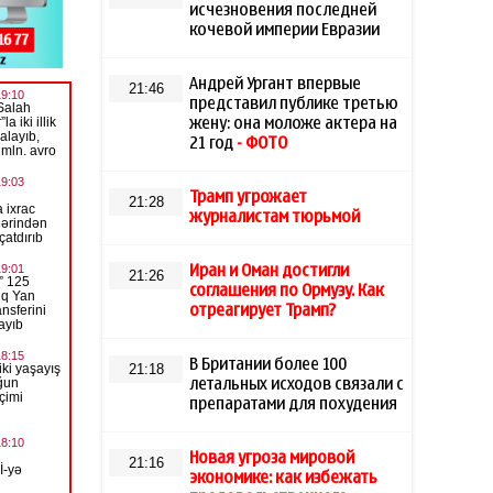
исчезновения последней
кочевой империи Евразии
Андрей Ургант впервые
21:46
представил публике третью
жену: она моложе актера на
21 год
- ФОТО
Трамп угрожает
21:28
журналистам тюрьмой
Иран и Оман достигли
21:26
соглашения по Ормузу. Как
отреагирует Трамп?
В Британии более 100
21:18
летальных исходов связали с
препаратами для похудения
Новая угроза мировой
21:16
экономике: как избежать