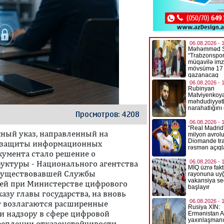
Просмотров: 4208
жный указ, направленный на
и защиты информационных
умента стало решение о
уктуры - Национального агентства
е существовавшей Службы
ей при Министерстве цифрового
азу главы государства, на вновь
т возлагаются расширенные
и надзору в сфере цифровой
креплении отказоустойчивости