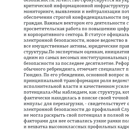
критической информационной инфраструктур
мониторинге, выявлении и нейтрализации пот
обеспечении строгой конфиденциальности пе
граждан. Важным вектором его деятельности 
просветительская работа по повышению цифр
и корпоративного сектора. В статусе официа
электронной безопасности, новое ведомство в
все имущественные активы, юридические прав
структуры.По экспертным оценкам, инициатив
одним из самых весомых институциональных р
безопасности за последнее десятилетие. Рефо
обычного ребрендинга, отмечает специалист 
Гюндюз. По его убеждению, основной вопрос н
принципиальной трансформации роли ведомст
исполнительной власти и качественном усиле
потенциала.«Мы наблюдаем, как структура, ко
фактически находилась в поиске своей точной
импульс для перезагрузки, - свидетельствует о
электронной безопасности до профильной Слу
не могла раскрыть свой потенциал в полной 
факторами для нее оставались узкие рамки п
и нехватка высококлассных профильных кадро