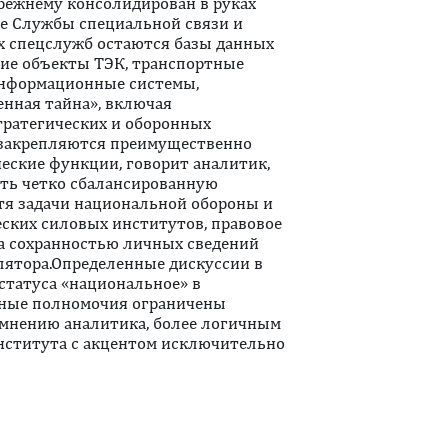
режнему консолидирован в руках
же Службы специальной связи и
х спецслужб остаются базы данных
кие объекты ТЭК, транспортные
 информационные системы,
енная тайна», включая
тратегических и оборонных
 закрепляются преимущественно
ские функции, говорит аналитик,
ить четко сбалансированную
отя задачи национальной обороны и
еских силовых институтов, правовое
за сохранностью личных сведений
лятора.Определенные дискуссии в
статуса «национальное» в
ьные полномочия ограничены
 мнению аналитика, более логичным
нститута с акцентом исключительно