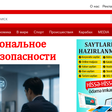
О нас
Рекл
номика
В мире
Спорт
Происшествия
Карабах
MEDIA
ональное
езопасности