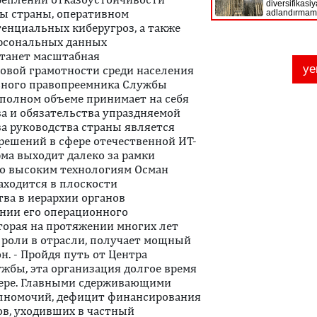
ы страны, оперативном
енциальных киберугроз, а также
рсональных данных
станет масштабная
овой грамотности среди населения
льного правопреемника Службы
 полном объеме принимает на себя
а и обязательства упраздняемой
а руководства страны является
ешений в сфере отечественной ИТ-
рма выходит далеко за рамки
по высоким технологиям Осман
аходится в плоскости
ва в иерархии органов
нии его операционного
торая на протяжении многих лет
 роли в отрасли, получает мощный
н. - Пройдя путь от Центра
жбы, эта организация долгое время
мере. Главными сдерживающими
олномочий, дефицит финансирования
в, уходивших в частный