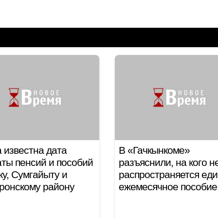
 известна дата
В «Гачкынкоме»
ты пенсий и пособий
разъяснили, на кого н
ку, Сумгайыту и
распространяется ед
ронскому району
ежемесячное пособие