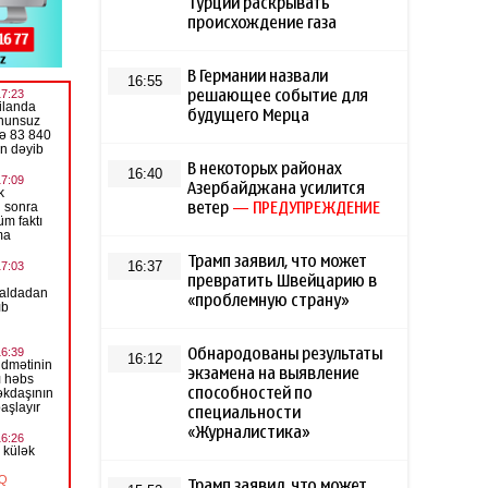
Турции раскрывать
происхождение газа
В Германии назвали
16:55
решающее событие для
будущего Мерца
В некоторых районах
16:40
Азербайджана усилится
ветер
— ПРЕДУПРЕЖДЕНИЕ
Трамп заявил, что может
16:37
превратить Швейцарию в
«проблемную страну»
Обнародованы результаты
16:12
экзамена на выявление
способностей по
специальности
«Журналистика»
Трамп заявил, что может