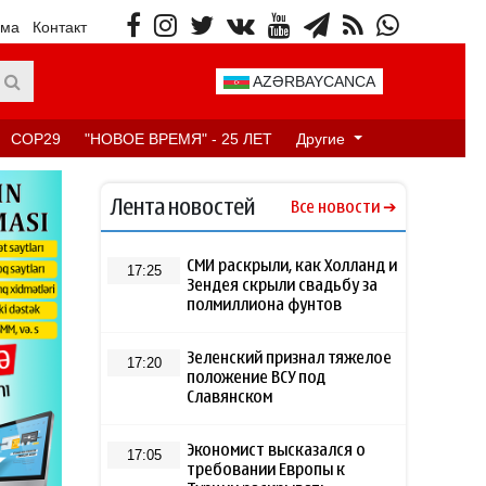
ама
Контакт
AZƏRBAYCANCA
COP29
"НОВОЕ ВРЕМЯ" - 25 ЛЕТ
Другие
Лента новостей
Все новости
СМИ раскрыли, как Холланд и
17:25
Зендея скрыли свадьбу за
полмиллиона фунтов
Зеленский признал тяжелое
17:20
положение ВСУ под
Славянском
Экономист высказался о
17:05
требовании Европы к