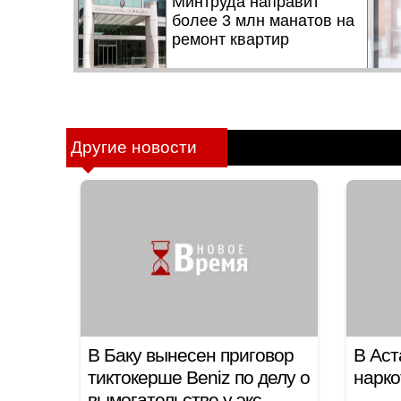
Другие новости
В Баку вынесен приговор
В Аст
тиктокерше Beniz по делу о
нарко
вымогательстве у экс-