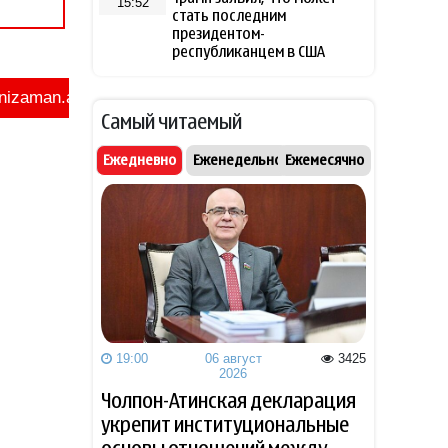
15:52
стать последним
президентом-
республиканцем в США
Лукашенко рассказал о
15:37
Самый читаемый
своей ностальгии по
временам СССР
Ежедневно
Еженедельно
Ежемесячно
Трамп высмеял владельцев
15:25
электромобилей и сравнил
их с больными
Захарова обвинила
15:02
Навроцкого в «клинической
русофобии» после фразы о
«москалях»
19:00
06 август
3425
2026
NTV: Турция, Саудовская
14:51
Аравия и Пакистан
Чолпон-Атинская декларация
объединились в военный
укрепит институциональные
альянс