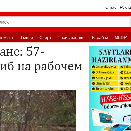
О нас
Рекл
номика
В мире
Спорт
Происшествия
Карабах
MEDIA
ане: 57-
иб на рабочем