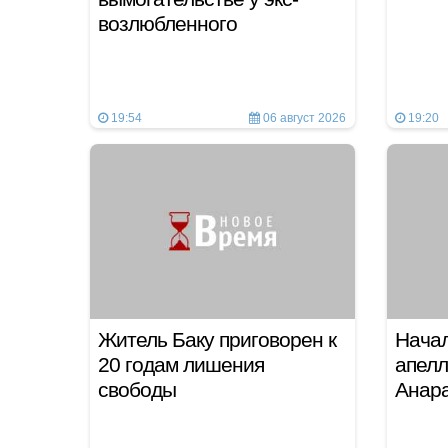
возлюбленного
19:54
06 август 2026
19:20
Житель Баку приговорен к
Начал
20 годам лишения
апел
свободы
Анар