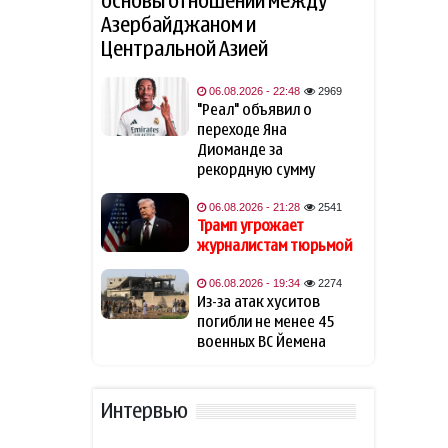
основы отношений между
Азербайджаном и
Навроцкий высказался о
14:41
Центральной Азией
поддержке Украины: «Там,
где бьют москаля, Польша
помогает»
06.08.2026 - 22:48
2969
"Реал" объявил о
переходе Яна
Трамп: Иран хочет достичь
14:31
соглашения
Диоманде за
рекордную сумму
Трамп считает Хабиба
14:14
06.08.2026 - 21:28
2541
Нурмагомедова своим
Трамп угрожает
любимым бойцом
журналистам тюрьмой
В разведке США
06.08.2026 - 19:34
2274
14:05
предупредили о возможном
Из-за атак хуситов
«нападении России» на НАТО
погибли не менее 45
военных ВС Йемена
Страна Евросоюза проведет
13:50
учения по внезапному
отключению
Интервью
электроэнергии