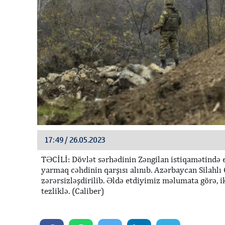
17:49 / 26.05.2023
TƏCİLİ: Dövlət sərhədinin Zəngilan istiqamətində 
yarmaq cəhdinin qarşısı alınıb. Azərbaycan Silahlı
zərərsizləşdirilib. Əldə etdiyimiz məlumata görə, 
tezliklə. (Caliber)