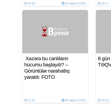
19:33
05 август 2026
19:17
Xəzərə bu canlıların
8 gü
hücumu başlayıb? –
TƏQ
Görüntülər narahatlıq
yaratdı: FOTO
11:15
05 август 2026
19:12