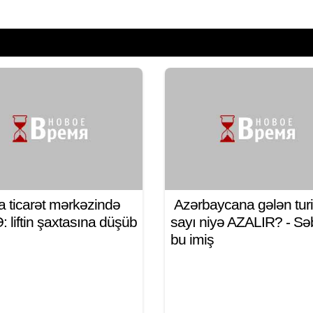
a ticarət mərkəzində
Azərbaycana gələn turi
 liftin şaxtasına düşüb
sayı niyə AZALIR? - S
bu imiş