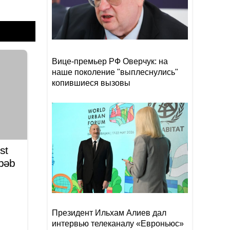
победы Испании на ЧМ-2026
В Астаре изъяли 18 кг
19:20
наркотиков
- ВИДЕО
Вице-премьер РФ Оверчук: на
Рекордный рост цен на
19:16
наше поколение "выплеснулись"
фрукты и падение торговли
копившиеся вызовы
на 66%: что ждет Армению?
-
ВИДЕО
Уровень воды в Рейне
19:08
обновил исторический
рекорд обмеления
st
əbəb
Президент Ильхам Алиев дал
интервью телеканалу «Евроньюс»