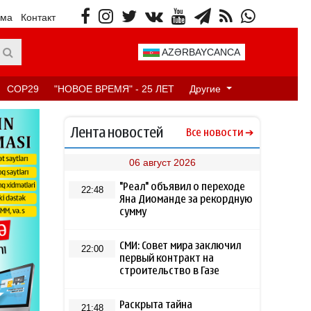
ама
Контакт
AZƏRBAYCANCA
COP29
"НОВОЕ ВРЕМЯ" - 25 ЛЕТ
Другие
Лента новостей
Все новости
06 август 2026
"Реал" объявил о переходе
22:48
Яна Диоманде за рекордную
сумму
СМИ: Совет мира заключил
22:00
первый контракт на
строительство в Газе
Раскрыта тайна
21:48