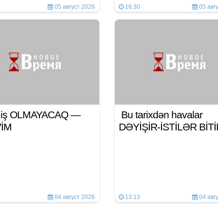
05 август 2026
16:30
05 авг
n iş OLMAYACAQ —
Bu tarixdən havalar
VİM
DƏYİŞİR-İSTİLƏR BİT
04 август 2026
13:13
04 авг