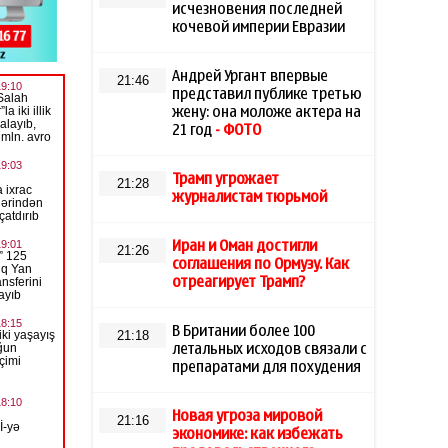
исчезновения последней
кочевой империи Евразии
Андрей Ургант впервые
21:46
представил публике третью
жену: она моложе актера на
21 год
- ФОТО
Трамп угрожает
21:28
журналистам тюрьмой
Иран и Оман достигли
21:26
соглашения по Ормузу. Как
отреагирует Трамп?
В Британии более 100
21:18
летальных исходов связали с
препаратами для похудения
Новая угроза мировой
21:16
экономике: как избежать