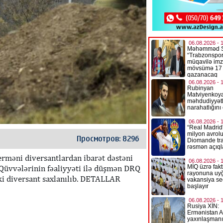
Просмотров: 8296
erməni diversantlardan ibarət dəstəni
 Qüvvələrinin fəaliyyəti ilə düşmən DRQ
iki diversant saxlanılıb. DETALLAR