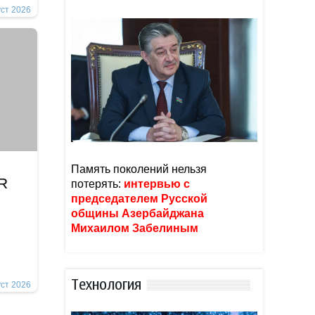
уст 2026
Память поколений нельзя
İR
потерять:
интервью с
председателем Русской
общины Азербайджана
Михаилом Забелиным
Тexнoлoгия
уст 2026