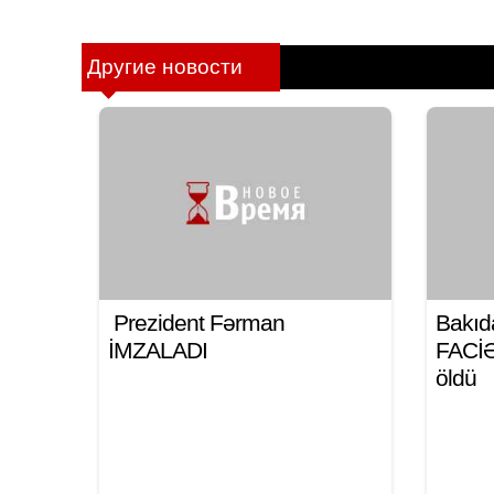
Другие новости
Prezident Fərman
Bakıd
İMZALADI
FACİƏ:
öldü