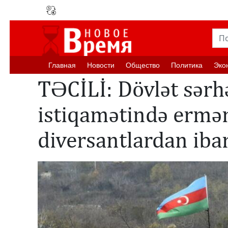
Главная
Новости
Oбщество
Политика
Эко
TƏCİLİ: Dövlət sərh
istiqamətində ermə
diversantlardan ibarə