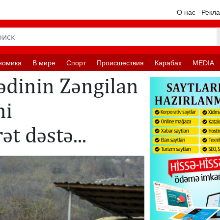
О нас
Рекл
номика
В мире
Спорт
Происшествия
Карабах
MEDIA
ədinin Zəngilan
ni
t dəstə...