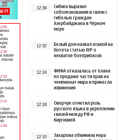
Сибига выразил
12:39
соболезнования в связи с
гибелью граждан
Азербайджана в Чёрном
море
Белый дом назвал атакой на
12:32
Хегсета статью WP о
нехватке боеприпасов
ФИФА отказалась от плана
12:24
по продаже части прав на
чемпионат мира и принесла
извинения
Оверчук отметил роль
12:18
русского языка в укреплении
связей между РФ и
Киргизией
Захарова обвинила мэра
12:10