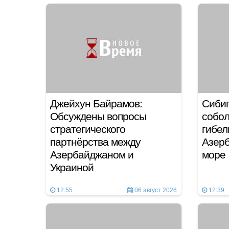
Джейхун Байрамов:
Сибиг
Обсуждены вопросы
собол
стратегического
гибел
партнёрства между
Азер
Азербайджаном и
море
Украиной
12:55
06 август 2026
12:39