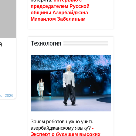
председателем Русской
общины Азербайджана
Михаилом Забелиным
Тexнoлoгия
й
уст 2026
Зачем роботов нужно учить
азербайджанскому языку?
-
Эксперт о будущем высоких