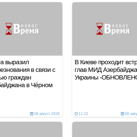
а выразил
В Киеве проходит вст
езнования в связи с
глав МИД Азербайджа
ью граждан
Украины -ОБНОВЛЕН
байджана в Чёрном
06 август 2026
11:22
06 авг