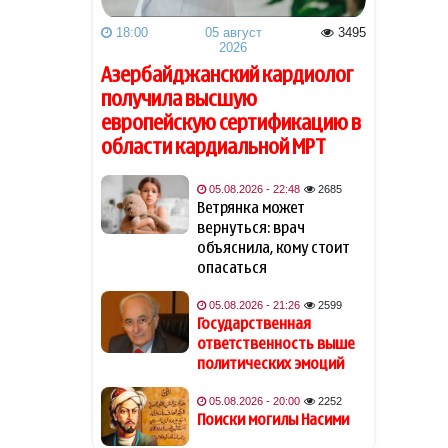
11:22
глав МИД Азербайджана и
18:00
05 август
3495
Украины
-ОБНОВЛЕНО
2026
Азербайджанский кардиолог
В США отметили в «заслуги»
11:09
получила высшую
Европы в отсутствии мира на
Украине
европейскую сертификацию в
области кардиальной МРТ
Джейхун Байрамов посетил
11:03
мемориал памяти
05.08.2026 - 22:48
2685
защитников Украины,
Ветрянка может
погибших в войне
вернуться: врач
объяснила, кому стоит
опасаться
Пашинян отправился в
10:47
Кыргызстан для участия в
05.08.2026 - 21:26
2599
заседании ЕАЭС
Государственная
ответственность выше
СМИ оценили сделку Ирана и
10:36
политических эмоций
Омана по Ормузскому
проливу
05.08.2026 - 20:00
2252
Поиски могилы Насими
Вэнс признал наличие
10:31