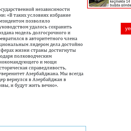
государственной независимости
и: «В таких условиях избрание
резидентом позволило
руководством удалось сохранить
оздана модель долгосрочного и
ревратился в авторитетного члена
циональным лидером дела достойно
 сферах жизни страны достигнуты
годаря полководческим
внокомандующего и мощи
сторическая справедливость,
уверенитет Азербайджана. Мы всегда
дер вернулся в Азербайджан в
ивы, и будут жить вечно».