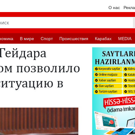
О нас
Рекл
номика
В мире
Спорт
Происшествия
Карабах
MEDIA
Гейдара
ом позволило
ситуацию в