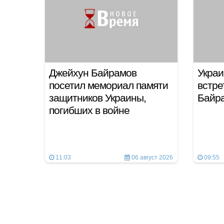
Джейхун Байрамов
Украи
посетил мемориал памяти
встре
защитников Украины,
Байра
погибших в войне
11:03
06 август 2026
09:55