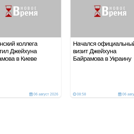
нский коллега
Начался официальны
тил Джейхуна
визит Джейхуна
мова в Киеве
Байрамова в Украину
06 август 2026
08:58
06 авг