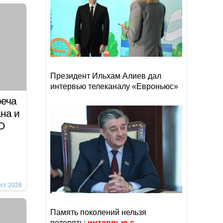
Президент Ильхам Алиев дал
интервью телеканалу «Евроньюс»
реча
на и
О
уст 2026
Память поколений нельзя
потерять:
интервью с