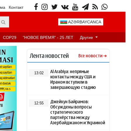
ама
Контакт
AZƏRBAYCANCA
COP29
"НОВОЕ ВРЕМЯ" - 25 ЛЕТ
Другие
Лента новостей
Все новости
Al Arabiya: непрямые
13:02
контакты между США и
Ираном вступили в
завершающую стадию
Джейхун Байрамов:
12:55
Обсуждены вопросы
стратегического
партнёрства между
Азербайджаном и Украиной