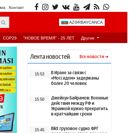
ама
Контакт
AZƏRBAYCANCA
COP29
"НОВОЕ ВРЕМЯ" - 25 ЛЕТ
Другие
Лента новостей
Все новости
В Иране за связи с
15:53
«Моссадом» задержаны
более 20 человек
Джейхун Байрамов: Военные
15:50
действия между РФ и
Украиной нужно прекратить
в кратчайшие сроки
Bild: грузовое судно ФРГ
15:45