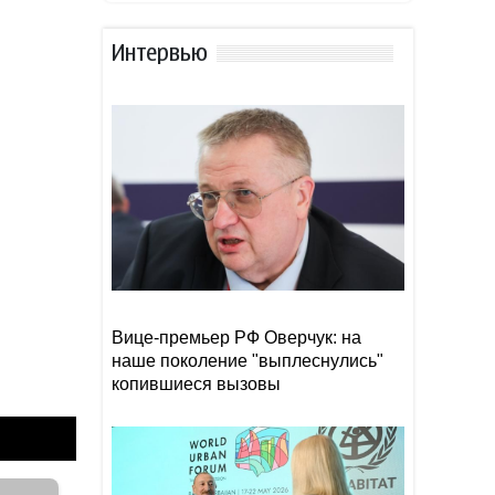
Экс-посла Украины в США
13:18
Стефанишину внесли в базу
Интервью
"Миротворца"
Стала известна дата
13:14
выплаты пенсий и пособий
по Баку, Сумгайыту и
Абшеронскому району
Al Arabiya: непрямые
13:02
контакты между США и
Ираном вступили в
завершающую стадию
Вице-премьер РФ Оверчук: на
наше поколение "выплеснулись"
копившиеся вызовы