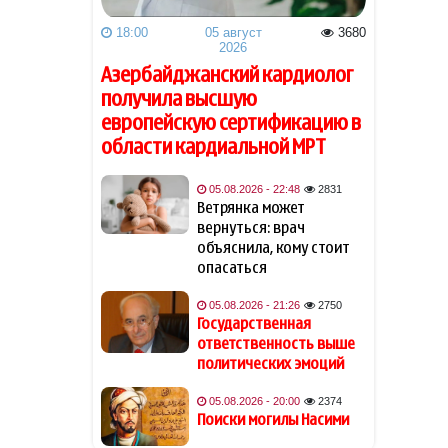
18:00
05 август
3680
СМИ сообщили о финальной
14:06
2026
стадии переговоров США и
Азербайджанский кардиолог
Ирана
получила высшую
европейскую сертификацию в
Эльман Абдуллаев отозван
13:56
области кардиальной МРТ
из ЮНЕСКО, назначен новый
постоянный представитель
05.08.2026 - 22:48
2831
Ветрянка может
Постоянный представитель
13:54
вернуться: врач
Азербайджана при Совете
объяснила, кому стоит
Европы отозван с
должности
опасаться
05.08.2026 - 21:26
2750
Британия расширила
13:48
Государственная
санкции против России
ответственность выше
политических эмоций
Бахтияр Асланбейли
13:41
награждён орденом
05.08.2026 - 20:00
2374
«Шохрат»
Поиски могилы Насими