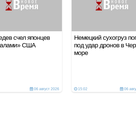
дев счел японцев
Немецкий сухогруз по
салами» США
под удар дронов в Че
море
06 август 2026
15:02
06 авг