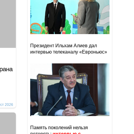
Президент Ильхам Алиев дал
интервью телеканалу «Евроньюс»
рана
уст 2026
Память поколений нельзя
потерять:
интервью с