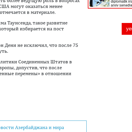
ать более ведущую роль в вопросах
 США могут оказаться менее
отмечается в материале.
а Таунсенда, такое развитие
который избирается на пост
н Дени не исключил, что после 75
уть.
олитики Соединенных Штатов в
ропы, допустив, что после
ренные перемены» в отношении
овости Азербайджана и мира