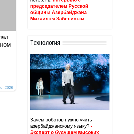
председателем Русской
общины Азербайджана
Михаилом Забелиным
пал
Тexнoлoгия
рном
уст 2026
Зачем роботов нужно учить
азербайджанскому языку?
-
Эксперт о будущем высоких