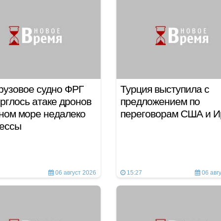
 грузовое судно ФРГ
Турция выступила с
рглось атаке дронов
предложением по
ном море недалеко
переговорам США и И
дессы
06 август 2026
15:27
06 авг