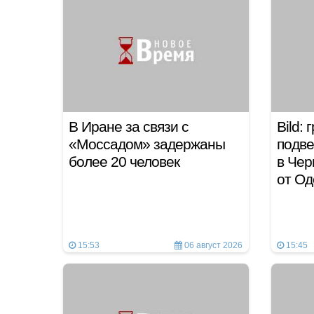
В Иране за связи с
Bild:
«Моссадом» задержаны
подве
более 20 человек
в Чер
от О
15:53
06 август 2026
15:45