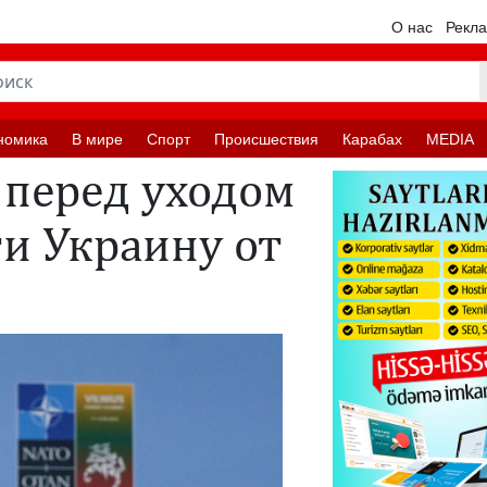
О нас
Рекл
номика
В мире
Спорт
Происшествия
Карабах
MEDIA
 перед уходом
ти Украину от