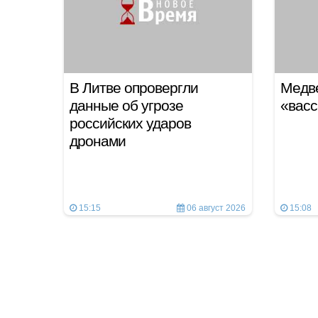
В Литве опровергли
Медве
данные об угрозе
«вас
российских ударов
дронами
15:15
06 август 2026
15:08