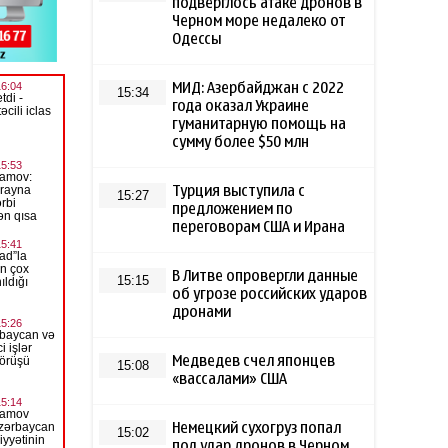
подверглось атаке дронов в
Черном море недалеко от
Одессы
МИД: Азербайджан с 2022
15:34
года оказал Украине
гуманитарную помощь на
сумму более $50 млн
Турция выступила с
15:27
предложением по
переговорам США и Ирана
В Литве опровергли данные
15:15
об угрозе российских ударов
дронами
Медведев счел японцев
15:08
«вассалами» США
Немецкий сухогруз попал
15:02
под удар дронов в Черном