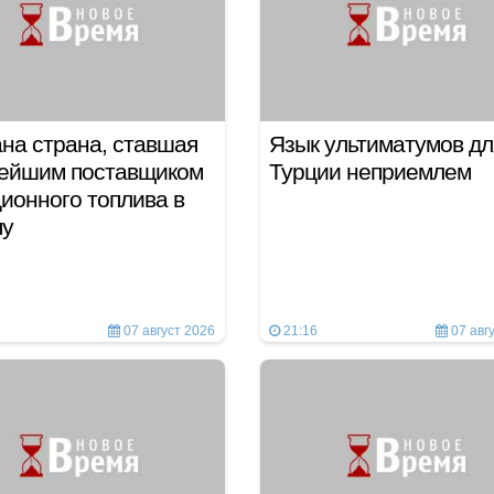
на страна, ставшая
Язык ультиматумов дл
нейшим поставщиком
Турции неприемлем
ионного топлива в
пу
07 август 2026
21:16
07 авг