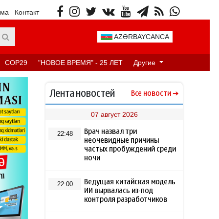
ама
Контакт
AZƏRBAYCANCA
COP29
"НОВОЕ ВРЕМЯ" - 25 ЛЕТ
Другие
Лента новостей
Все новости
07 август 2026
Врач назвал три
22:48
неочевидные причины
частых пробуждений среди
ночи
Ведущая китайская модель
22:00
ИИ вырвалась из-под
контроля разработчиков