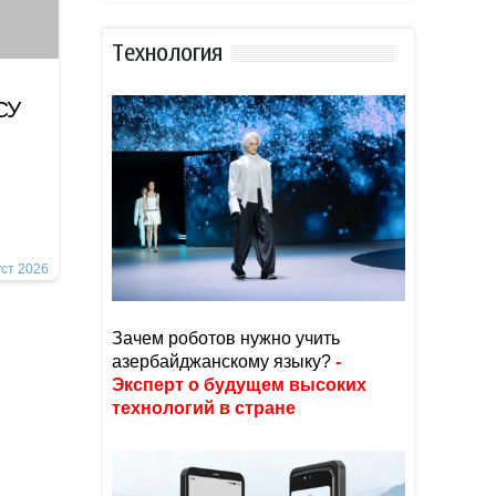
Тexнoлoгия
СУ
уст 2026
Зачем роботов нужно учить
азербайджанскому языку?
-
Эксперт о будущем высоких
технологий в стране