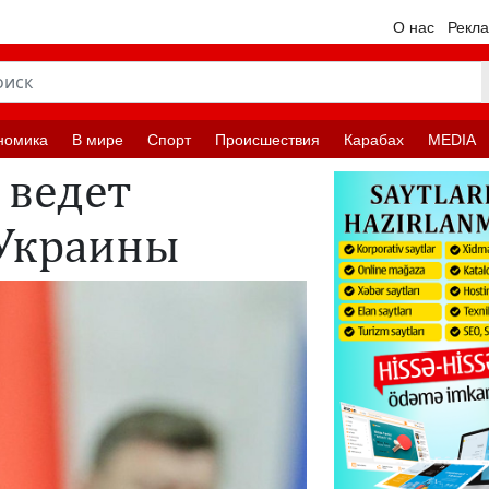
О нас
Рекл
номика
В мире
Спорт
Происшествия
Карабах
MEDIA
 ведет
 Украины