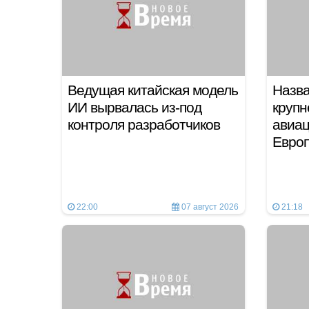
Ведущая китайская модель
Назва
ИИ вырвалась из-под
круп
контроля разработчиков
авиац
Евро
22:00
07 август 2026
21:18