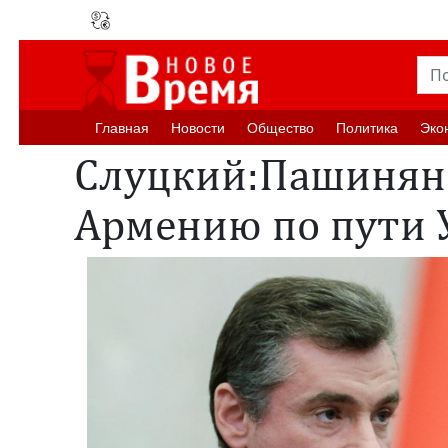
Главная
Новости
Oбщество
Политика
Эко
Слуцкий:Пашинян
Армению по пути