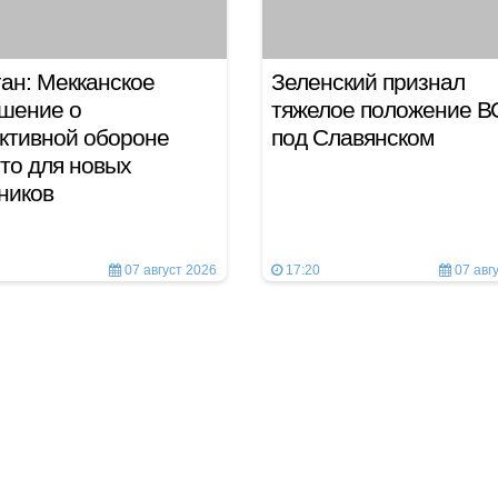
ан: Мекканское
Зеленский признал
шение о
тяжелое положение В
ктивной обороне
под Славянском
то для новых
тников
07 август 2026
17:20
07 авг