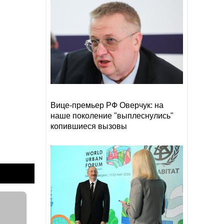
Прибыль Агентства DOST
19:08
сократилась на 40%
Эрдоган: Мекканское
18:48
соглашение о коллективной
обороне открыто для новых
участников
Том Холланд и Зендея тайно
18:18
поженились
Вице-премьер РФ Оверчук: на
наше поколение "выплеснулись"
копившиеся вызовы