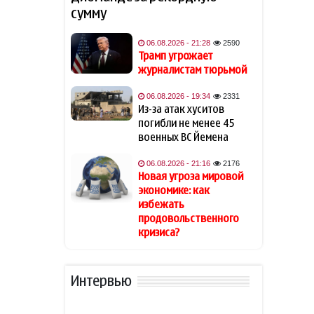
сумму
Известная актриса
19:48
обратилась к Эрдогану: «Я не
могу спать по ночам»
06.08.2026 - 21:28
2590
Трамп угрожает
журналистам тюрьмой
Кинолог развеял миф о
19:40
собачьей обиде на хозяина
06.08.2026 - 19:34
2331
Из-за атак хуситов
В Индии тигр убил 55-летнего
19:34
погибли не менее 45
фермера
военных ВС Йемена
06.08.2026 - 21:16
2176
Алтай Байындыр продолжит
19:28
Новая угроза мировой
карьеру в Ла Лиге
экономике: как
избежать
В Шамкире за рулем умер 58-
19:20
продовольственного
летний водитель
кризиса?
АПБА выявило запрещенное
19:16
вещество в малайзийских
Интервью
БАДах