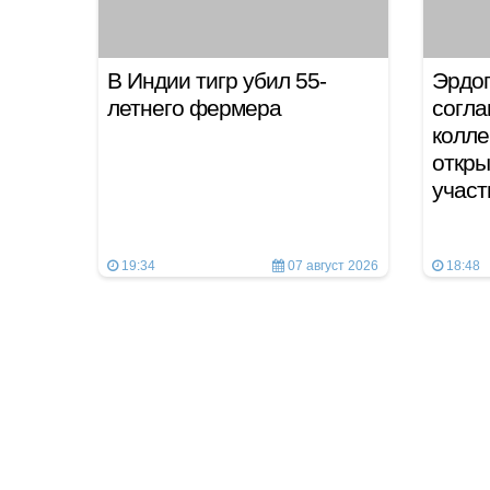
В Индии тигр убил 55-
Эрдог
летнего фермера
согла
колле
откры
учас
19:34
07 август 2026
18:48