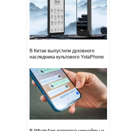
В Китае выпустили духовного
наследника культового YotaPhone
В WhatsApp появятся никнеймы и