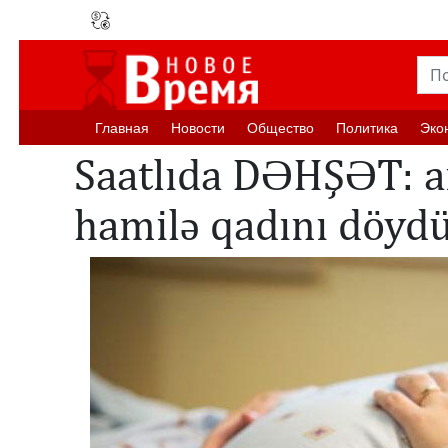
Главная
Новости
Oбщество
Политика
Эко
Saatlıda DƏHŞƏT: ai
hamilə qadını döyd