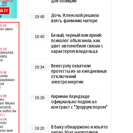
для полиции
Дочь Успенской решила
19:48
взять фамилию матери
Белый, черный или яркий:
19:40
психолог объяснила, как
цвет автомобиля связан с
характером владельца
Венесуэлу охватили
19:34
протесты из-за ежедневных
отключений
электроэнергии
Нариман Ахундзаде
19:28
официально подписал
контракт с "Эрзурумспором"
В Баку обнаружено и изъято
19:20
около 30 кг наркотиков