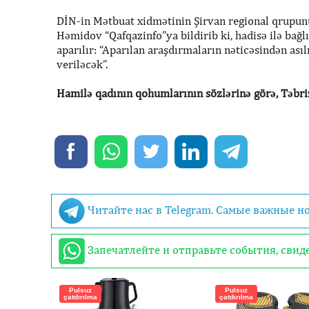
DİN-in Mətbuat xidmətinin Şirvan regional qrupunu
Həmidov “Qafqazinfo”ya bildirib ki, hadisə ilə bağ
aparılır: “Aparılan araşdırmaların nəticəsindən as
veriləcək”.
Hamilə qadının qohumlarının sözlərinə görə, Təbriz
Читайте нас в Telegram. Самые важные н
Запечатлейте и отправьте события, сви