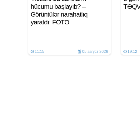
hücumu başlayıb? –
TƏQ
Görüntülər narahatlıq
yaratdı: FOTO
11:15
05 август 2026
19:12