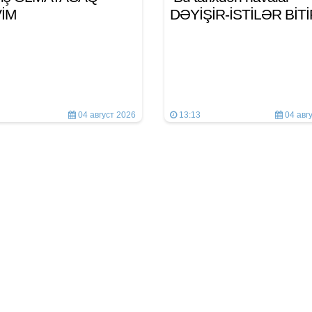
VİM
DƏYİŞİR-İSTİLƏR BİT
04 август 2026
13:13
04 авг