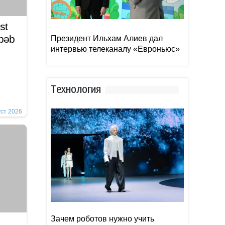
st
əbəb
Президент Ильхам Алиев дал
интервью телеканалу «Евроньюс»
Тexнoлoгия
уст 2026
Зачем роботов нужно учить