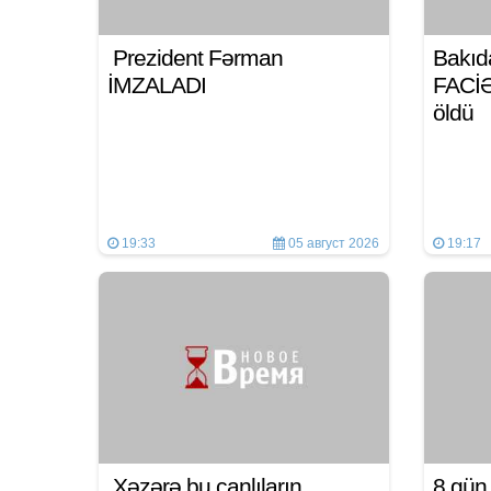
Prezident Fərman
Bakıd
İMZALADI
FACİƏ:
öldü
19:33
05 август 2026
19:17
Xəzərə bu canlıların
8 gü