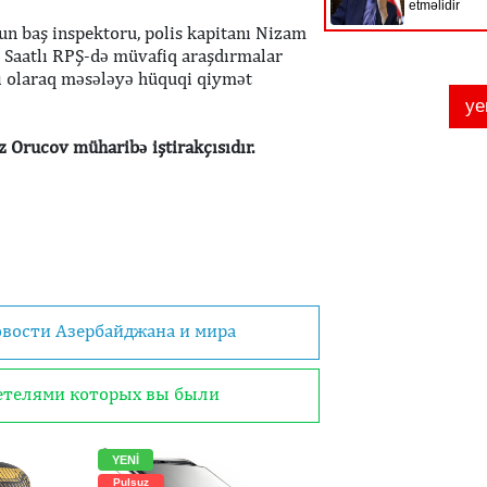
n baş inspektoru, polis kapitanı Nizam
lı Saatlı RPŞ-də müvafiq araşdırmalar
ılı olaraq məsələyə hüquqi qiymət
 Orucov müharibə iştirakçısıdır.
овости Азербайджана и мира
детелями которых вы были