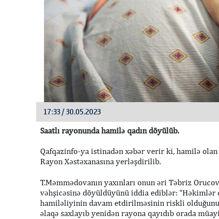
17:33 / 30.05.2023
Saatlı rayonunda hamilə qadın döyülüb.
Qafqazinfo-ya istinadən xəbər verir ki, hamilə o
Rayon Xəstəxanasına yerləşdirilib.
T.Məmmədovanın yaxınları onun əri Təbriz Orucov,
vəhşicəsinə döyüldüyünü iddia ediblər: “Həkimlər qa
hamiləliyinin davam etdirilməsinin riskli olduğunu 
əlaqə saxlayıb yenidən rayona qayıdıb orada müay