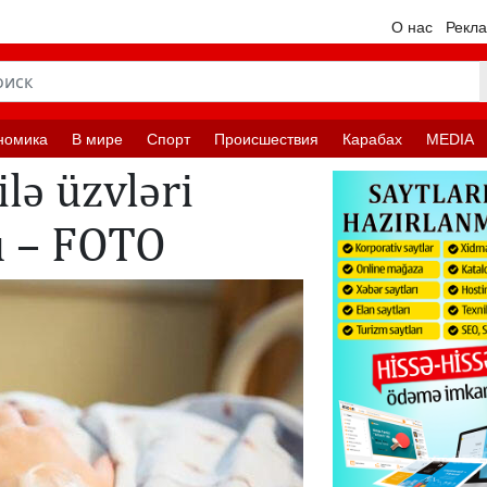
О нас
Рекл
номика
В мире
Спорт
Происшествия
Карабах
MEDIA
lə üzvləri
ü – FOTO