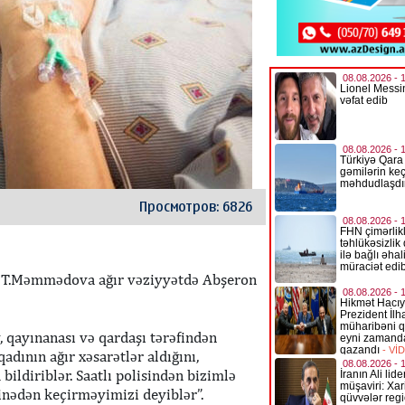
Просмотров: 6826
lan T.Məmmədova ağır vəziyyətdə Abşeron
 qayınanası və qardaşı tərəfindən
dının ağır xəsarətlər aldığını,
bildiriblər. Saatlı polisindən bizimlə
inədən keçirməyimizi deyiblər”.