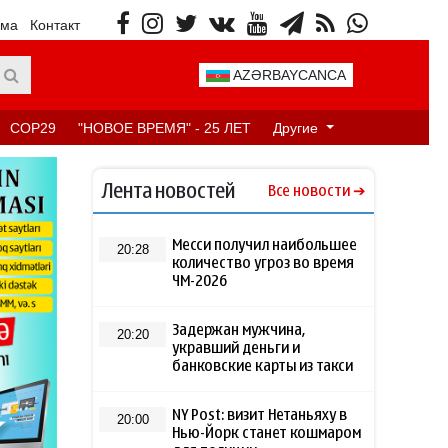
ама
Контакт
AZƏRBAYCANCA
COP29
"НОВОЕ ВРЕМЯ" - 25 ЛЕТ
Другие
Лента новостей
Все новости
Месси получил наибольшее
20:28
количество угроз во время
ЧМ-2026
Задержан мужчина,
20:20
укравший деньги и
банковские карты из такси
NY Post: визит Нетаньяху в
20:00
Нью-Йорк станет кошмаром