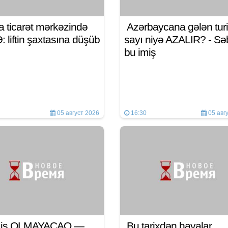
a ticarət mərkəzində
Azərbaycana gələn turi
 liftin şaxtasına düşüb
sayı niyə AZALIR? - S
bu imiş
05 август 2026
16:30
05 авг
n iş OLMAYACAQ —
Bu tarixdən havalar