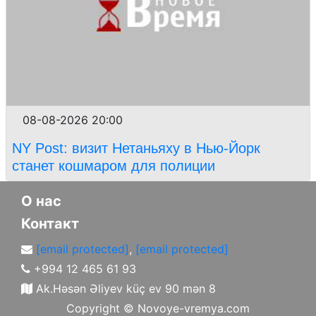
08-08-2026 20:00
NY Post: визит Нетаньяху в Нью-Йорк
станет кошмаром для полиции
О нас
Контакт
[email protected]
,
[email protected]
+994 12 465 61 93
Ak.Həsən Əliyev küç ev 90 mən 8
Copyright ©
Novoye-vremya.com