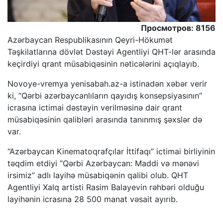
Просмотров: 8156
Azərbaycan Respublikasının Qeyri-Hökumət
Təşkilatlarına dövlət Dəstəyi Agentliyi QHT-lər arasında
keçirdiyi qrant müsabiqəsinin nəticələrini açıqlayıb.
Novoye-vremya yenisabah.az-a istinadən xəbər verir
ki, “Qərbi azərbaycanlıların qayıdış konsepsiyasının”
icrasına ictimai dəstəyin verilməsinə dair qrant
müsabiqəsinin qalibləri arasında tanınmış şəxslər də
var.
“Azərbaycan Kinematoqrafçılar İttifaqı” ictimai birliyinin
təqdim etdiyi “Qərbi Azərbaycan: Maddi və mənəvi
irsimiz” adlı layihə müsabiqənin qalibi olub. QHT
Agentliyi Xalq artisti Rasim Balayevin rəhbəri olduğu
layihənin icrasına 28 500 manat vəsait ayırıb.