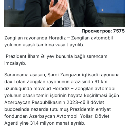
Просмотров: 7575
Zəngilan rayonunda Horadiz – Zəngilan avtomobil
yolunun əsaslı təmirinə vəsait ayrılıb.
Prezident İlham Əliyev bununla bağlı sərəncam
imzalayıb.
Sərəncama əsasən, Şərqi Zəngəzur iqtisadi rayonuna
daxil olan Zəngilan rayonunun ərazisində 61 km
uzunluğunda mövcud Horadiz – Zəngilan avtomobil
yolunun əsaslı təmiri işlərinin həyata keçirilməsi üçün
Azərbaycan Respublikasının 2023-cü il dövlət
büdcəsində nəzərdə tutulmuş Prezidentin ehtiyat
fondundan Azərbaycan Avtomobil Yolları Dövlət
Agentliyinə 31,4 milyon manat ayrılıb.