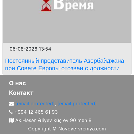
06-08-2026 13:54
Постоянный представитель Азербайджана
при Совете Европы отозван с должности
О нас
Контакт
[email protected]
,
[email protected]
+994 12 465 61 93
Ak.Həsən Əliyev küç ev 90 mən 8
Copyright ©
Novoye-vremya.com