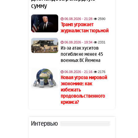
сумму
Обнародованы результаты
16:12
экзамена на выявление
06.08.2026 - 21:28
2590
способностей по
Трамп угрожает
специальности
журналистам тюрьмой
«Журналистика»
06.08.2026 - 19:34
2331
Из-за атак хуситов
Трамп заявил, что может
15:52
погибли не менее 45
стать последним
президентом-
военных ВС Йемена
республиканцем в США
06.08.2026 - 21:16
2176
Новая угроза мировой
Лукашенко рассказал о
15:37
экономике: как
своей ностальгии по
избежать
временам СССР
продовольственного
кризиса?
Трамп высмеял владельцев
15:25
электромобилей и сравнил
их с больными
Интервью
Захарова обвинила
15:02