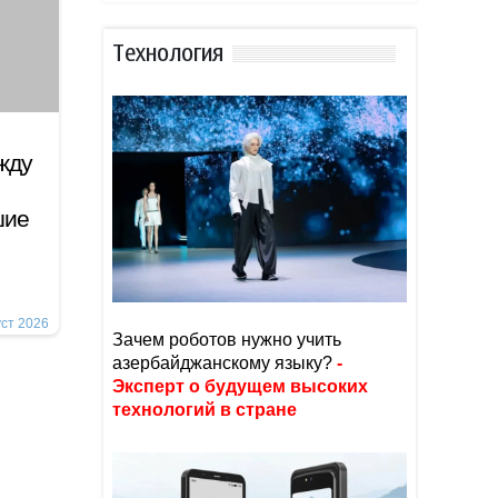
Тexнoлoгия
жду
шие
уст 2026
Зачем роботов нужно учить
азербайджанскому языку?
-
Эксперт о будущем высоких
технологий в стране