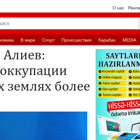
О нас
Рекл
номика
В мире
Спорт
Происшествия
Карабах
MEDIA
 Алиев:
 оккупации
х землях более