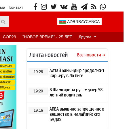
ама
Контакт
AZƏRBAYCANCA
COP29
"НОВОЕ ВРЕМЯ" - 25 ЛЕТ
Другие
Лента новостей
Все новости
Алтай Байындыр продолжит
19:28
карьеру в Ла Лиге
В Шамкире за рулем умер 58-
19:20
летний водитель
АПБА выявило запрещенное
19:16
вещество в малайзийских
БАДах