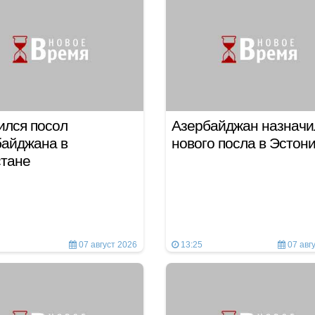
ился посол
Азербайджан назначи
байджана в
нового посла в Эстон
стане
07 август 2026
13:25
07 авг