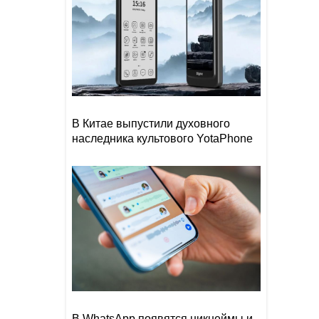
В Китае выпустили духовного
наследника культового YotaPhone
В WhatsApp появятся никнеймы и