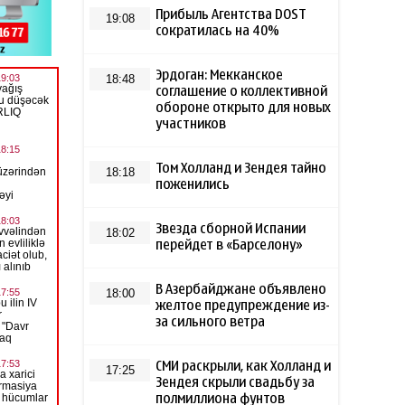
Прибыль Агентства DOST
19:08
сократилась на 40%
Эрдоган: Мекканское
18:48
соглашение о коллективной
обороне открыто для новых
участников
Том Холланд и Зендея тайно
18:18
поженились
Звезда сборной Испании
18:02
перейдет в «Барселону»
В Азербайджане объявлено
18:00
желтое предупреждение из-
за сильного ветра
СМИ раскрыли, как Холланд и
17:25
Зендея скрыли свадьбу за
полмиллиона фунтов