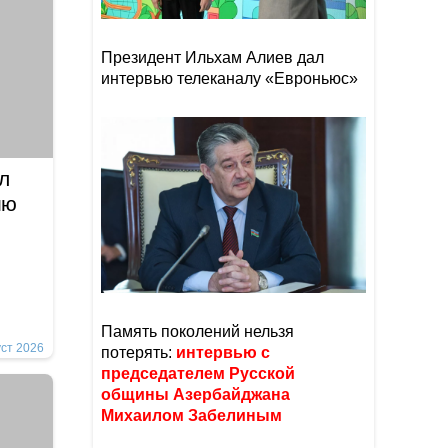
Президент Ильхам Алиев дал
интервью телеканалу «Евроньюс»
л
ию
Память поколений нельзя
уст 2026
потерять:
интервью с
председателем Русской
общины Азербайджана
Михаилом Забелиным