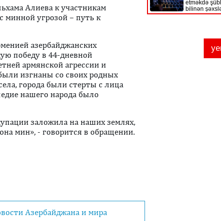
льхама Алиева к участникам
 минной угрозой – путь к
рменией азербайджанских
ую победу в 44-дневной
етней армянской агрессии и
были изгнаны со своих родных
села, города были стерты с лица
ледие нашего народа было
купации заложила на наших землях,
на мин», - говорится в обращении.
овости Азербайджана и мира