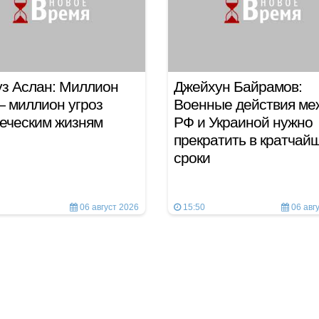
з Аслан: Миллион
Джейхун Байрамов:
 миллион угроз
Военные действия ме
еческим жизням
РФ и Украиной нужно
прекратить в кратчай
сроки
06 август 2026
15:50
06 авг