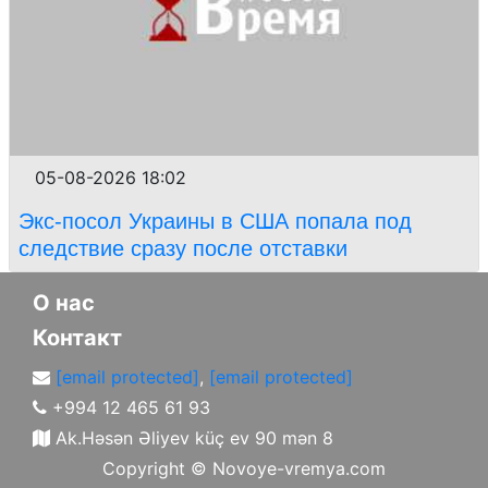
05-08-2026 18:02
Экс-посол Украины в США попала под
следствие сразу после отставки
О нас
Контакт
[email protected]
,
[email protected]
+994 12 465 61 93
Ak.Həsən Əliyev küç ev 90 mən 8
Copyright ©
Novoye-vremya.com