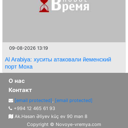
09-08-2026 13:19
Al Arabiya: хуситы атаковали йеменский
порт Моха
О нас
Контакт
[email protected]
,
[email protected]
+994 12 465 61 93
Ak.Həsən Əliyev küç ev 90 mən 8
Copyright ©
Novoye-vremya.com