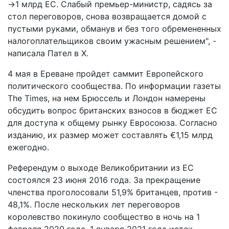
->1 млрд ЕС. Слабый премьер-министр, садясь за
стол переговоров, снова возвращается домой с
пустыми руками, обманув и без того обремененных
налогоплательщиков своим ужасным решением", -
написала Пател в X.
4 мая в Ереване пройдет саммит Европейского
политического сообщества. По информации газеты
The Times, на нем Брюссель и Лондон намерены
обсудить вопрос британских взносов в бюджет ЕС
для доступа к общему рынку Евросоюза. Согласно
изданию, их размер может составлять €1,15 млрд
ежегодно.
Референдум о выходе Великобритании из ЕС
состоялся 23 июня 2016 года. За прекращение
членства проголосовали 51,9% британцев, против -
48,1%. После нескольких лет переговоров
королевство покинуло сообщество в ночь на 1
февраля 2020 года. 1 января 2021 года истек