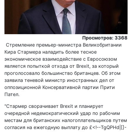
Просмотров: 3368
Стремление премьер-министра Великобритании
Кира Стармера наладить более тесное
экономическое взаимодействие с Евросоюзом
является попыткой отхода от Brexit, за который
проголосовало большинство британцев. Об этом
заявила теневой министр иностранных дел от
оппозиционной Консервативной партии Прити
Пател.
"Стармер сворачивает Brexit и планирует
очередной недемократический удар по рабочим
местам для британских налогоплательщиков путем
согласия на ежегодную выплату до £<!--TgQPHd|[]-