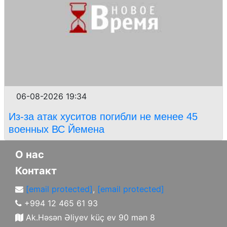
06-08-2026 19:34
Из-за атак хуситов погибли не менее 45
военных ВС Йемена
О нас
Контакт
[email protected]
,
[email protected]
+994 12 465 61 93
Ak.Həsən Əliyev küç ev 90 mən 8