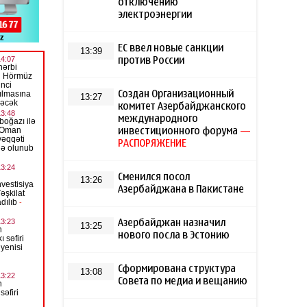
отключению
электроэнергии
ЕС ввел новые санкции
13:39
против России
Создан Организационный
13:27
комитет Азербайджанского
международного
инвестиционного форума
—
РАСПОРЯЖЕНИЕ
Сменился посол
13:26
Азербайджана в Пакистане
Азербайджан назначил
13:25
нового посла в Эстонию
Сформирована структура
13:08
Совета по медиа и вещанию