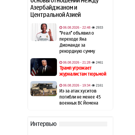
основы отношений между
Трамп заявил, что доволен
11:37
Азербайджаном и
главой Пентагона
Центральной Азией
Politico: соратники Мерца все
11:18
активнее обсуждают его
06.08.2026 - 22:48
2933
возможную отставку
"Реал" объявил о
осенью
переходе Яна
Диоманде за
рекордную сумму
Членство Армении в ЕС и
11:14
принципы ЕАЭС.
Заявления
06.08.2026 - 21:28
2461
Пашиняна
Трамп угрожает
журналистам тюрьмой
Турция, Саудовская Аравия и
11:00
Пакистан подпишут
06.08.2026 - 19:34
2161
трёхстороннее оборонное
Из-за атак хуситов
соглашение
погибли не менее 45
военных ВС Йемена
20 Minutos: Мадрид
10:51
официально не запрашивал
у ЕС помощи из-за кризиса в
Интервью
Сеуте