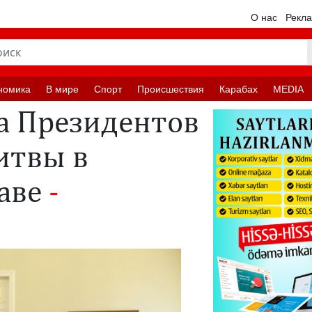
О нас
Рекл
номика
В мире
Спорт
Происшествия
Карабах
MEDIA
а Президентов
итвы в
аве
-