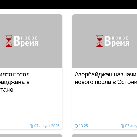
ился посол
Азербайджан назначи
байджана в
нового посла в Эстон
стане
07 август 2026
13:25
07 авг