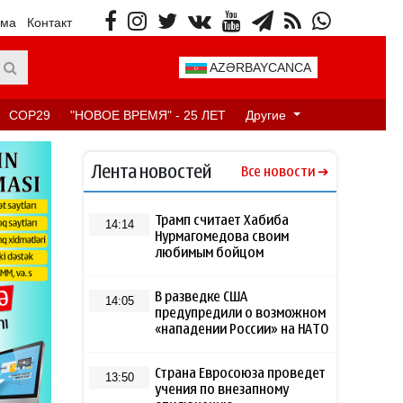
ама
Контакт
AZƏRBAYCANCA
COP29
"НОВОЕ ВРЕМЯ" - 25 ЛЕТ
Другие
Лента новостей
Все новости
Трамп считает Хабиба
14:14
Нурмагомедова своим
любимым бойцом
В разведке США
14:05
предупредили о возможном
«нападении России» на НАТО
Страна Евросоюза проведет
13:50
учения по внезапному