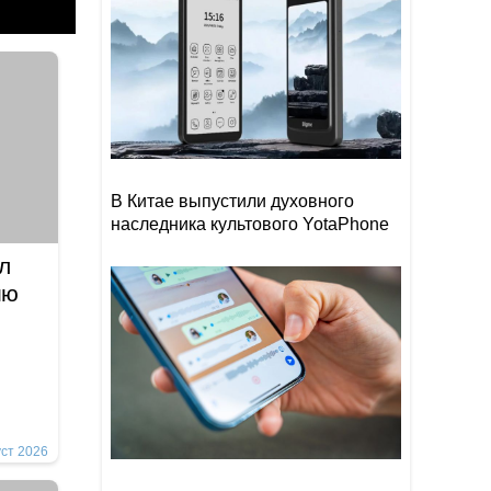
В Китае выпустили духовного
наследника культового YotaPhone
л
ию
уст 2026