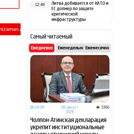
Литва добивается от НАТО и
12:49
ЕС допмер по защите
критической
инфраструктуры
Лукашенко поручил
12:37
Самый читаемый
губернаторам развивать
торговлю на селе
Ежедневно
Еженедельно
Ежемесячно
Reuters: транзит в Ормузском
12:30
проливе на неделе
сократился на треть
Трамп признал, что США
12:11
необходимо пополнить
запасы вооружений
19:00
06 август
3366
Глава Rheinmetall заявил о
11:53
2026
неготовности ФРГ к атакам
Чолпон-Атинская декларация
БПЛА
укрепит институциональные