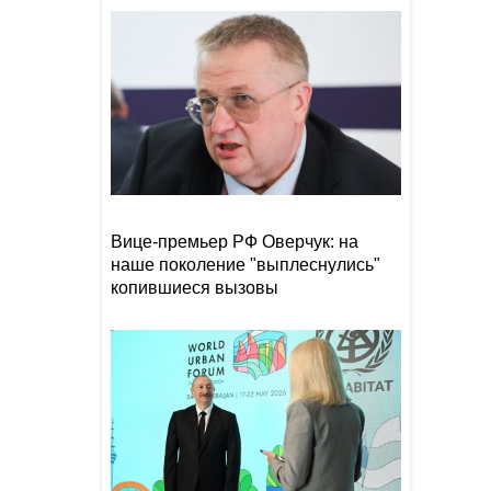
Премьер-министр Литвы
10:41
осадил главу Минобороны
после заявления о России
Азербайджан сохраняет 26-
10:22
е место в рейтинге УЕФА
Пашинян: В настоящее
10:11
время членство в ЕС как
альтернатива ЕАЭС для
Вице-премьер РФ Оверчук: на
Армении не рассматривается
наше поколение "выплеснулись"
копившиеся вызовы