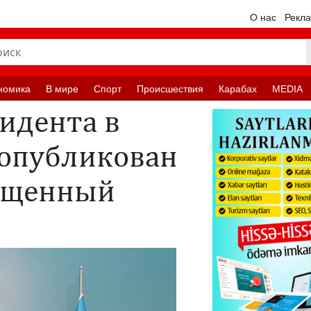
О нас
Рекл
номика
В мире
Спорт
Происшествия
Карабах
MEDIA
идента в
 опубликован
вященный