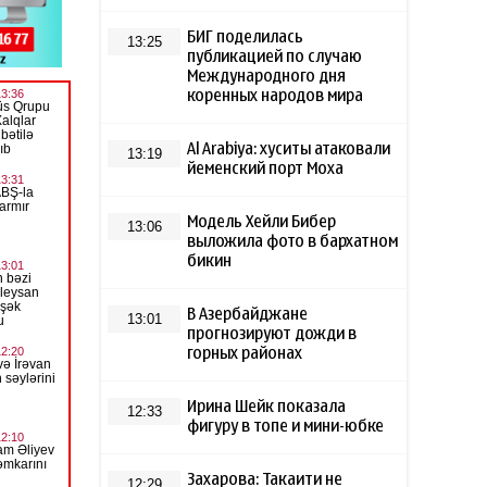
БИГ поделилась
13:25
публикацией по случаю
Международного дня
коренных народов мира
Al Arabiya: хуситы атаковали
13:19
йеменский порт Моха
Модель Хейли Бибер
13:06
выложила фото в бархатном
бикин
В Азербайджане
13:01
прогнозируют дожди в
горных районах
Ирина Шейк показала
12:33
фигуру в топе и мини-юбке
Захарова: Такаити не
12:29