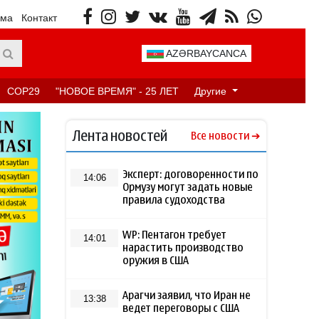
ама
Контакт
AZƏRBAYCANCA
COP29
"НОВОЕ ВРЕМЯ" - 25 ЛЕТ
Другие
Лента новостей
Все новости
Эксперт: договоренности по
14:06
Ормузу могут задать новые
правила судоходства
WP: Пентагон требует
14:01
нарастить производство
оружия в США
Арагчи заявил, что Иран не
13:38
ведет переговоры с США