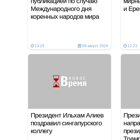
публикацией по случаю
мирны
Международного дня
и Ер
коренных народов мира
13:25
09 август 2026
12:23
Президент Ильхам Алиев
Прези
поздравил сингапурского
напра
коллегу
през
Трам