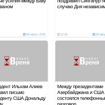
е усилия между Баку
поздравил Сингапур п
еваном
случаю Дня независи
09 август 2026
12:18
09 авг
дент Ильхам Алиев
Между президентами
вил письмо
Азербайджана и США
иденту США Дональду
состоялся телефонны
пу
разговор