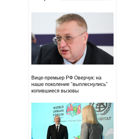
НПЗ в Саудовской Аравии
Нетаньяху одобрил
10:52
восстановление части Газы
вне контроля ХАМАС
Гутерриш в обращении к
10:26
Нагасаки не упомянул вину
США в бомбардировке
города
Вице-премьер РФ Оверчук: на
наше поколение "выплеснулись"
копившиеся вызовы