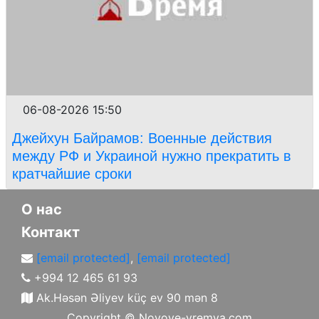
06-08-2026 15:50
Джейхун Байрамов: Военные действия
между РФ и Украиной нужно прекратить в
кратчайшие сроки
О нас
Контакт
[email protected]
,
[email protected]
+994 12 465 61 93
Ak.Həsən Əliyev küç ev 90 mən 8
Copyright ©
Novoye-vremya.com