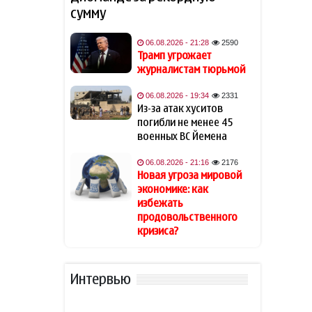
обратилась к Эрдогану: «Я не
сумму
могу спать по ночам»
06.08.2026 - 21:28
2590
Кинолог развеял миф о
Трамп угрожает
19:40
собачьей обиде на хозяина
журналистам тюрьмой
06.08.2026 - 19:34
2331
В Индии тигр убил 55-летнего
19:34
Из-за атак хуситов
фермера
погибли не менее 45
военных ВС Йемена
Алтай Байындыр продолжит
19:28
карьеру в Ла Лиге
06.08.2026 - 21:16
2176
Новая угроза мировой
экономике: как
В Шамкире за рулем умер 58-
19:20
избежать
летний водитель
продовольственного
кризиса?
АПБА выявило запрещенное
19:16
вещество в малайзийских
БАДах
Интервью
Прибыль Агентства DOST
19:08