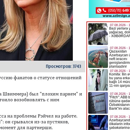
Просмотров: 3743
уссию фанатов о статусе отношений
да Швиммера) был "плохим парнем" и
тоило возобновлять с ним
са на проблемы Рэйчел на работе.
: он срывался из‑за пустяков,
момент для партнерши.