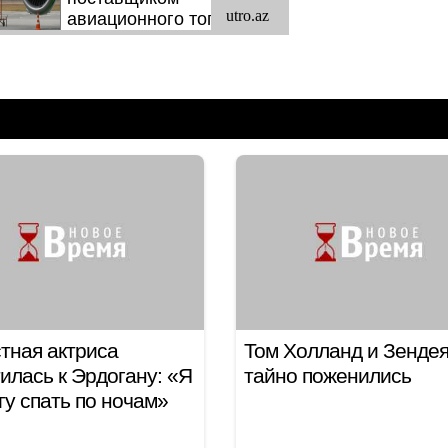
тная актриса
Том Холланд и Зенде
илась к Эрдогану: «Я
тайно поженились
гу спать по ночам»