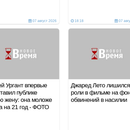
07 август 2026
18:18
07 авг
й Ургант впервые
Джаред Лето лишился
тавил публике
роли в фильме на фо
ю жену: она моложе
обвинений в насилии
а на 21 год - ФОТО