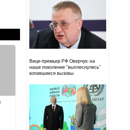
сократилась на 40%
Эрдоган: Мекканское
18:48
соглашение о коллективной
обороне открыто для новых
участников
Том Холланд и Зендея тайно
18:18
поженились
Вице-премьер РФ Оверчук: на
наше поколение "выплеснулись"
копившиеся вызовы
я