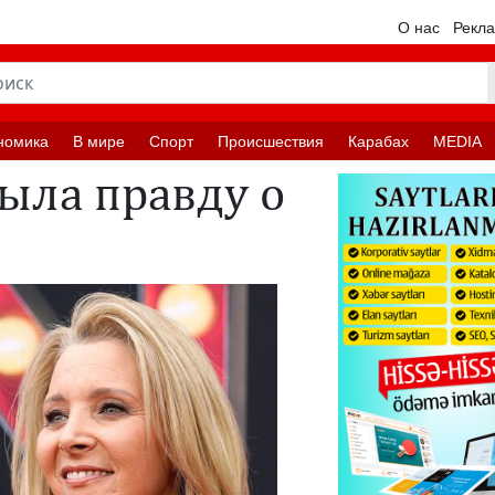
О нас
Рекл
номика
В мире
Спорт
Происшествия
Карабах
MEDIA
ыла правду о
»