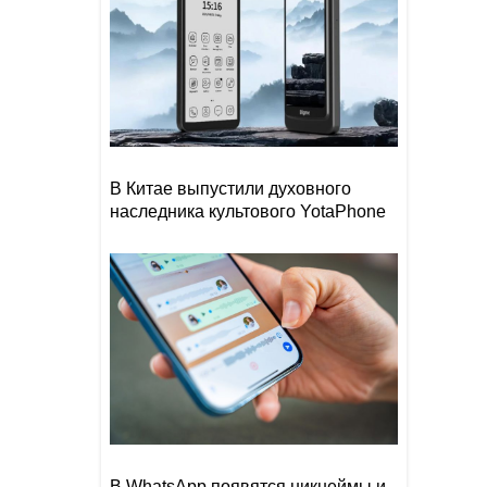
В Китае выпустили духовного
наследника культового YotaPhone
В WhatsApp появятся никнеймы и