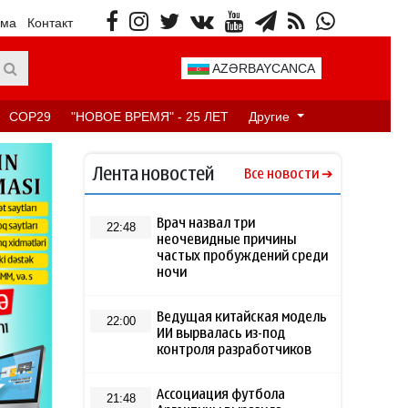
ама
Контакт
AZƏRBAYCANCA
COP29
"НОВОЕ ВРЕМЯ" - 25 ЛЕТ
Другие
Лента новостей
Все новости
Врач назвал три
22:48
неочевидные причины
частых пробуждений среди
ночи
Ведущая китайская модель
22:00
ИИ вырвалась из-под
контроля разработчиков
Ассоциация футбола
21:48