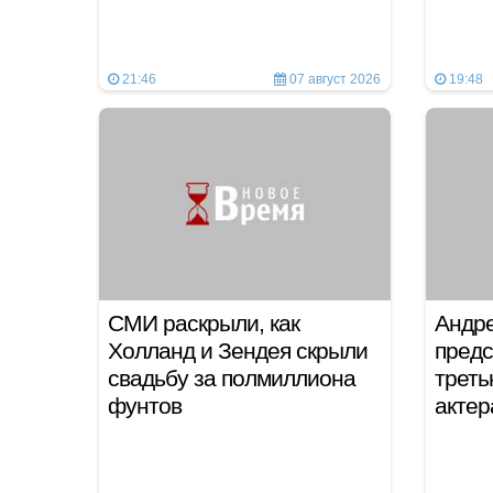
21:46
07 август 2026
19:48
СМИ раскрыли, как
Андре
Холланд и Зендея скрыли
предс
свадьбу за полмиллиона
треть
фунтов
актер