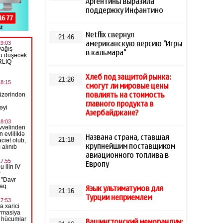
Аргентины выразила
поддержку Инфантино
Netflix свернул
21:46
американскую версию "Игры
в кальмара"
Хлеб под защитой рынка:
21:26
смогут ли мировые цены
повлиять на стоимость
главного продукта в
Азербайджане?
Названа страна, ставшая
21:18
крупнейшим поставщиком
авиационного топлива в
Европу
Язык ультиматумов для
21:16
Турции неприемлем
Вашингтонский меморандум: