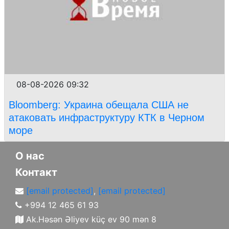
08-08-2026 09:32
Bloomberg: Украина обещала США не
атаковать инфраструктуру КТК в Черном
море
О нас
Контакт
[email protected]
,
[email protected]
+994 12 465 61 93
Ak.Həsən Əliyev küç ev 90 mən 8