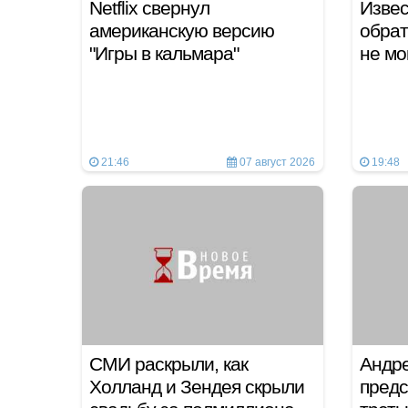
Netflix свернул
Извес
американскую версию
обрат
"Игры в кальмара"
не мо
21:46
07 август 2026
19:48
СМИ раскрыли, как
Андре
Холланд и Зендея скрыли
предс