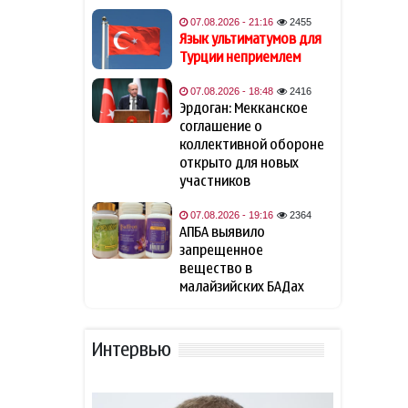
Зеленский встретился с
13:06
Вучичем
07.08.2026 - 21:16
2455
Язык ультиматумов для
Турции неприемлем
Премьер-министр Армении
12:48
Никол Пашинян позвонил
07.08.2026 - 18:48
2416
Президенту Азербайджана
Эрдоган: Мекканское
Ильхаму Алиеву
соглашение о
коллективной обороне
Еще три дрона сбили на
открыто для новых
12:36
подлете к Москве
участников
07.08.2026 - 19:16
2364
Эми Карлон: Маршрут TRIPP
12:29
АПБА выявило
должен обеспечить
запрещенное
Азербайджану
вещество в
беспрепятственный доступ
малайзийских БАДах
к Нахчывану
Британия подтвердила
11:53
Интервью
поддержку долгосрочного
мира на Южном Кавказе