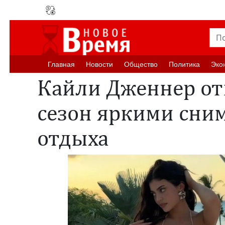
Главная
Новости
Oбщество
Политика
Эко
Кайли Дженнер от
сезон яркими сни
отдыха