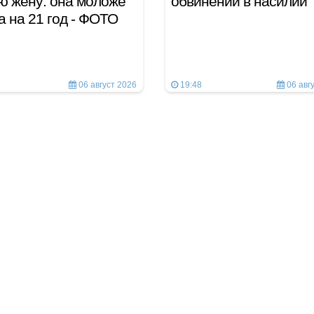
ю жену: она моложе
обвинений в насилии
а на 21 год - ФОТО
06 август 2026
19:48
06 авг