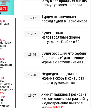
Ормузский пролив, если США
примут условия Тегерана
Турция ограничивает
16:17
проход судов в Чёрном море
Вучич назвал
16:02
маловероятным скорое
вступление Сербии в ЕС
Вучич сообщил, что Сербия
15:44
"сделает все" для помощи
Украине с вступлением в ЕС
Медведев предсказал
15:20
Украине скорый конец без
нового руководства
Хикмет Гаджиев: Президент
15:07
Ильхам Алиев выиграл войну
и одновременно выиграл
мир
— ВИДЕО