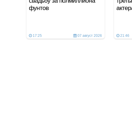
свадьбу за полмиллиона
треть
фунтов
актер
17:25
07 август 2026
21:46