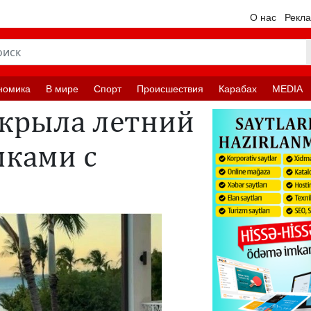
О нас
Рекл
номика
В мире
Спорт
Происшествия
Карабах
MEDIA
крыла летний
мками с