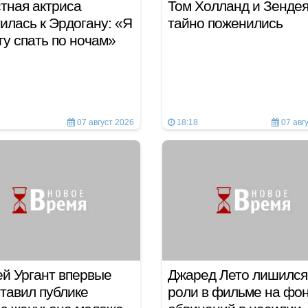
тная актриса
Том Холланд и Зенде
илась к Эрдогану: «Я
тайно поженились
гу спать по ночам»
07 август 2026
18:18
07 авг
й Ургант впервые
Джаред Лето лишился
тавил публике
роли в фильме на фо