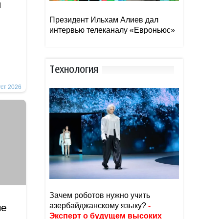
я
Президент Ильхам Алиев дал
интервью телеканалу «Евроньюс»
Тexнoлoгия
уст 2026
Зачем роботов нужно учить
азербайджанскому языку?
-
не
Эксперт о будущем высоких