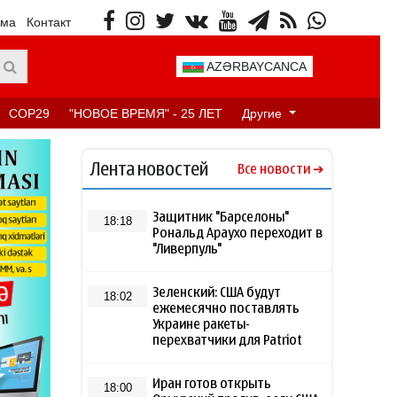
ама
Контакт
AZƏRBAYCANCA
COP29
"НОВОЕ ВРЕМЯ" - 25 ЛЕТ
Другие
Лента новостей
Все новости
Защитник "Барселоны"
18:18
Рональд Араухо переходит в
"Ливерпуль"
Зеленский: США будут
18:02
ежемесячно поставлять
Украине ракеты-
перехватчики для Patriot
Иран готов открыть
18:00