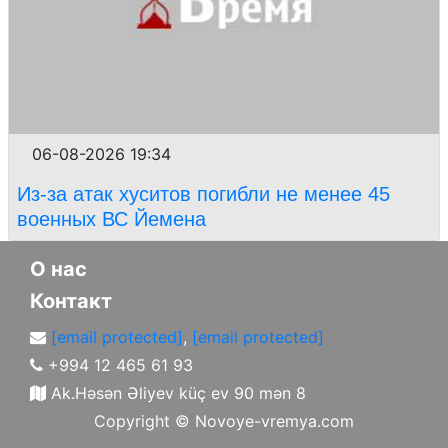
06-08-2026 19:34
Из-за атак хуситов погибли не менее 45
военных ВС Йемена
О нас
Контакт
[email protected]
,
[email protected]
+994 12 465 61 93
Ak.Həsən Əliyev küç ev 90 mən 8
Copyright ©
Novoye-vremya.com