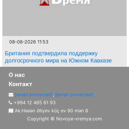
08-08-2026 11:53
Британия подтвердила поддержку
долгосрочного мира на Южном Кавказе
О нас
Контакт
[email protected]
,
[email protected]
+994 12 465 61 93
Ak.Həsən Əliyev küç ev 90 mən 8
Copyright ©
Novoye-vremya.com