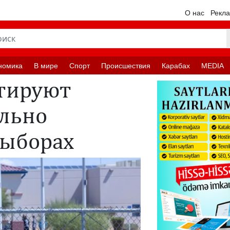
О нас
Рекл
номика
В мире
Спорт
Происшествия
Карабах
MEDIA
ртируют
ально
выборах