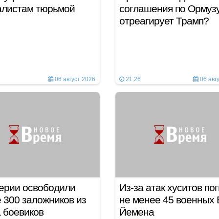
алистам тюрьмой
соглашения по Ормузу
отреагирует Трамп?
06 август 2026
21:26
06 авг
ерии освободили
Из-за атак хуситов по
 300 заложников из
не менее 45 военных
а боевиков
Йемена