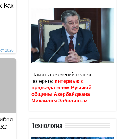
. Как
уст 2026
Память поколений нельзя
потерять:
интервью с
председателем Русской
общины Азербайджана
Михаилом Забелиным
гибли
Тexнoлoгия
 ВС