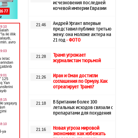
исчезновения последней
кочевой империи Евразии
Андрей Ургант впервые
21:46
представил публике третью
жену: она моложе актера на
21 год
- ФОТО
Трамп угрожает
21:28
журналистам тюрьмой
Иран и Оман достигли
21:26
соглашения по Ормузу. Как
отреагирует Трамп?
В Британии более 100
21:18
летальных исходов связали с
препаратами для похудения
Новая угроза мировой
21:16
экономике: как избежать