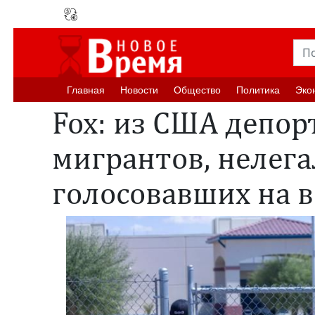
Главная
Новости
Oбщество
Политика
Эко
Fox: из США депо
мигрантов, нелег
голосовавших на 