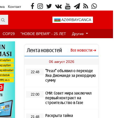
ама
Контакт
AZƏRBAYCANCA
COP29
"НОВОЕ ВРЕМЯ" - 25 ЛЕТ
Другие
Лента новостей
Все новости
06 август 2026
"Реал" объявил о переходе
22:48
Яна Диоманде за рекордную
сумму
СМИ: Совет мира заключил
22:00
первый контракт на
строительство в Газе
Раскрыта тайна
21:48