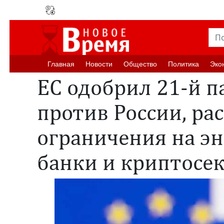
Главная
Новости
Oбщество
Политика
Эко
ЕС одобрил 21-й п
против России, р
ограничения на эн
банки и криптосе