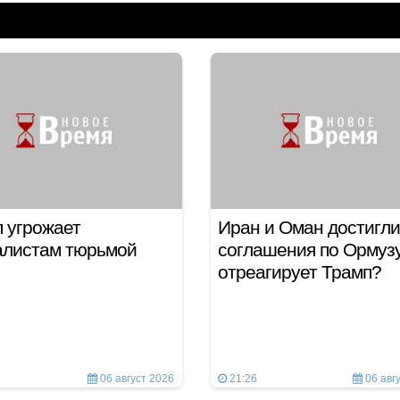
 угрожает
Иран и Оман достигли
алистам тюрьмой
соглашения по Ормузу
отреагирует Трамп?
06 август 2026
21:26
06 авг