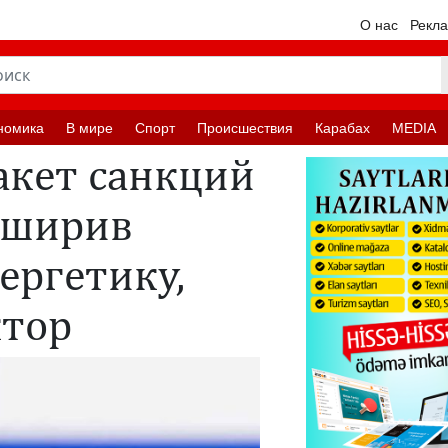
О нас
Рекл
номика
В мире
Спорт
Происшествия
Карабах
MEDIA
акет санкций
асширив
ергетику,
ктор