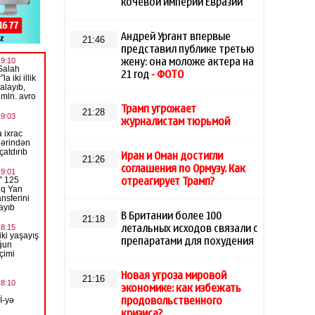
кочевой империи Евразии
Андрей Ургант впервые
21:46
представил публике третью
жену: она моложе актера на
21 год
- ФОТО
Трамп угрожает
21:28
журналистам тюрьмой
Иран и Оман достигли
21:26
соглашения по Ормузу. Как
отреагирует Трамп?
В Британии более 100
21:18
летальных исходов связали с
препаратами для похудения
Новая угроза мировой
21:16
экономике: как избежать
продовольственного
кризиса?