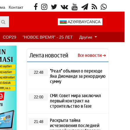
ама
Контакт
AZƏRBAYCANCA
COP29
"НОВОЕ ВРЕМЯ" - 25 ЛЕТ
Другие
Лента новостей
Все новости
"Реал" объявил о переходе
22:48
Яна Диоманде за рекордную
сумму
СМИ: Совет мира заключил
22:00
первый контракт на
строительство в Газе
Раскрыта тайна
21:48
исчезновения последней