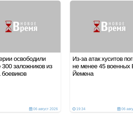
ерии освободили
Из-за атак хуситов по
 300 заложников из
не менее 45 военных
а боевиков
Йемена
06 август 2026
19:34
06 авг