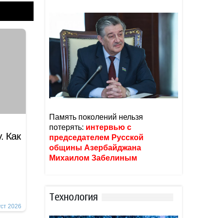
Память поколений нельзя
потерять:
интервью с
. Как
председателем Русской
общины Азербайджана
Михаилом Забелиным
Тexнoлoгия
уст 2026