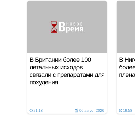
В Британии более 100
В Ниг
летальных исходов
более
связали с препаратами для
плен
похудения
21:18
06 август 2026
19:58