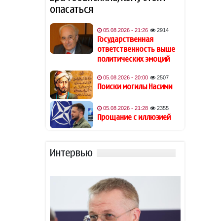
опасаться
В Баку вынесен приговор
19:54
тиктокерше Beniz по делу о
05.08.2026 - 21:26
2914
вымогательстве у экс-
Государственная
возлюбленного
ответственность выше
политических эмоций
Джаред Лето лишился роли
19:48
05.08.2026 - 20:00
2507
в фильме на фоне
Поиски могилы Насими
обвинений в насилии
05.08.2026 - 21:28
2355
Обнаружены признаки
19:40
Прощание с иллюзией
существования древних
океанов на Венере
Интервью
Из-за атак хуситов погибли
19:34
не менее 45 военных ВС
Йемена
Гави покрасил волосы в
19:28
розовый цвет в честь
победы Испании на ЧМ-2026