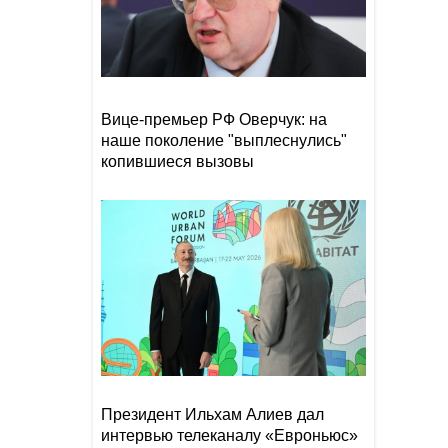
В Астаре изъяли 18 кг
19:20
наркотиков
- ВИДЕО
Рекордный рост цен на
19:16
Вице-премьер РФ Оверчук: на
фрукты и падение торговли
наше поколение "выплеснулись"
на 66%: что ждет Армению?
-
ВИДЕО
копившиеся вызовы
Уровень воды в Рейне
19:08
обновил исторический
рекорд обмеления
Президент Ильхам Алиев дал
интервью телеканалу «Евроньюс»