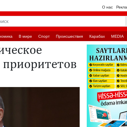
О нас
Рекл
номика
В мире
Спорт
Происшествия
Карабах
MEDIA
ическое
з приоритетов