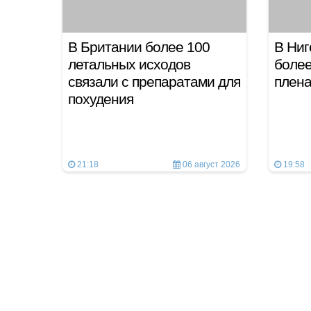
В Британии более 100
В Ниг
летальных исходов
более
связали с препаратами для
плен
похудения
21:18
06 август 2026
19:58