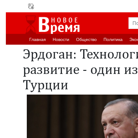
Главная
Новости
Oбщество
Политика
Эко
Эрдоган: Технолог
развитие - один и
Турции