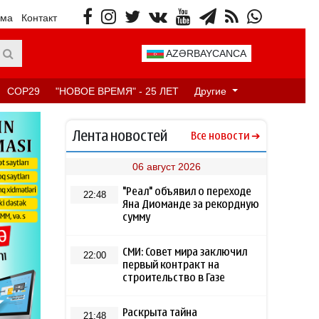
ама
Контакт
AZƏRBAYCANCA
COP29
"НОВОЕ ВРЕМЯ" - 25 ЛЕТ
Другие
Лента новостей
Все новости
06 август 2026
"Реал" объявил о переходе
22:48
Яна Диоманде за рекордную
сумму
СМИ: Совет мира заключил
22:00
первый контракт на
строительство в Газе
Раскрыта тайна
21:48