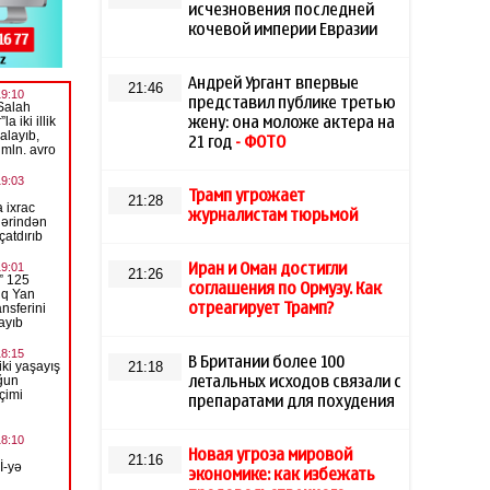
исчезновения последней
кочевой империи Евразии
Андрей Ургант впервые
21:46
представил публике третью
жену: она моложе актера на
21 год
- ФОТО
Трамп угрожает
21:28
журналистам тюрьмой
Иран и Оман достигли
21:26
соглашения по Ормузу. Как
отреагирует Трамп?
В Британии более 100
21:18
летальных исходов связали с
препаратами для похудения
Новая угроза мировой
21:16
экономике: как избежать