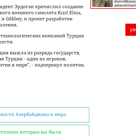
идент Эрдоган причислил создание
ого военного самолета Kızıl Elma,
и Gökbey, и проект разработки
оления.
о технологических компаний Турции
шести.
ция вышла из разряда государств,
я Турция - один из игроков,
ия в мире", - подчеркнул политик.
овости Азербайджана и мира
детелями которых вы были