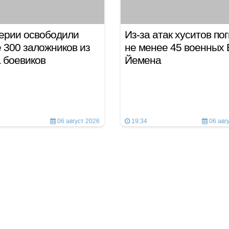
ерии освободили
Из-за атак хуситов по
 300 заложников из
не менее 45 военных
а боевиков
Йемена
06 август 2026
19:34
06 авг