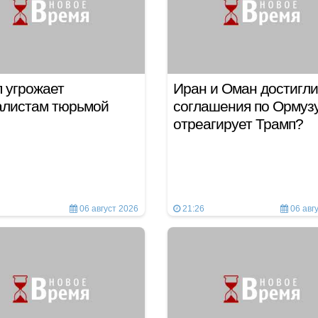
 угрожает
Иран и Оман достигли
алистам тюрьмой
соглашения по Ормузу
отреагирует Трамп?
06 август 2026
21:26
06 авг