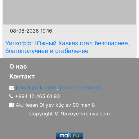
08-08-2026 19:16
Уиткофф: Южный Кавказ стал безопаснее,
благополучнее и стабильнее
О нас
Контакт
[email protected]
,
[email protected]
+994 12 465 61 93
Ak.Həsən Əliyev küç ev 90 mən 8
Copyright ©
Novoye-vremya.com