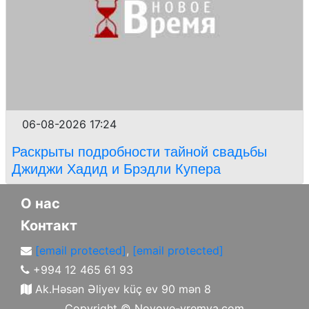
06-08-2026 17:24
Раскрыты подробности тайной свадьбы
Джиджи Хадид и Брэдли Купера
О нас
Контакт
[email protected]
,
[email protected]
+994 12 465 61 93
Ak.Həsən Əliyev küç ev 90 mən 8
Copyright ©
Novoye-vremya.com