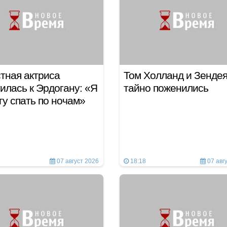
тная актриса
Том Холланд и Зенде
илась к Эрдогану: «Я
тайно поженились
гу спать по ночам»
07 август 2026
18:18
07 авг