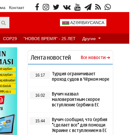
ама
Контакт
AZƏRBAYCANCA
COP29
"НОВОЕ ВРЕМЯ" - 25 ЛЕТ
Другие
Лента новостей
Все новости
Турция ограничивает
16:17
проход судов в Чёрном море
Вучич назвал
16:02
маловероятным скорое
вступление Сербии в ЕС
Вучич сообщил, что Сербия
15:44
"сделает все" для помощи
Украине с вступлением в ЕС