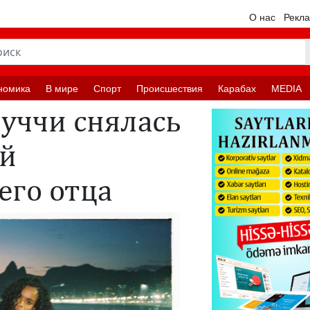
О нас
Рекл
номика
В мире
Спорт
Происшествия
Карабах
MEDIA
уччи снялась
ой
его отца