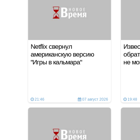
Netflix свернул
Извес
американскую версию
обрат
"Игры в кальмара"
не мо
21:46
07 август 2026
19:48