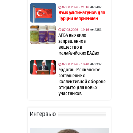
Азербайджану
беспрепятственный доступ
07.08.2026 - 21:16
2407
к Нахчывану
Язык ультиматумов для
Турции неприемлем
Британия подтвердила
11:53
07.08.2026 - 19:16
2351
поддержку долгосрочного
АПБА выявило
мира на Южном Кавказе
запрещенное
вещество в
В ФИФА прокомментировали
малайзийских БАДах
11:33
обвинения Инфантино в
спонсировании любовницы
07.08.2026 - 18:48
2337
Эрдоган: Мекканское
соглашение о
Фон дер Ляйен захотела
11:13
коллективной обороне
пресечь доходы России «со
открыто для новых
всех сторон»
участников
США закупит боевые лазеры
10:52
против дронов
Интервью
NYT узнала о поиске США
10:44
кандидата на пост главы