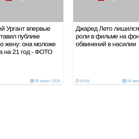
й Ургант впервые
Джаред Лето лишился
тавил публике
роли в фильме на фо
ю жену: она моложе
обвинений в насилии
а на 21 год - ФОТО
06 август 2026
19:48
06 авг