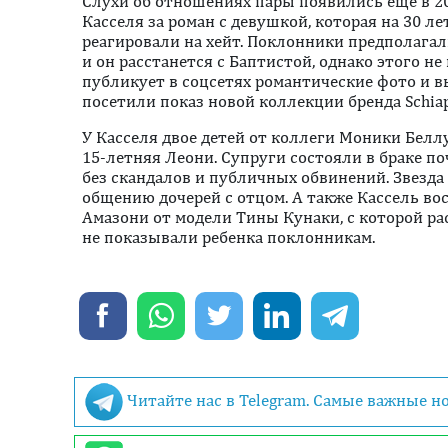
Слухи об отношениях пары появились еще в 20
Касселя за роман с девушкой, которая на 30 л
реагировали на хейт. Поклонники предполагали
и он расстанется с Баптистой, однако этого н
публикует в соцсетях романтические фото и вы
посетили показ новой коллекции бренда Schiap
У Касселя двое детей от коллеги Моники Белл
15-летняя Леони. Супруги состояли в браке поч
без скандалов и публичных обвинений. Звезда
общению дочерей с отцом. А также Кассель в
Амазони от модели Тины Кунаки, с которой рас
не показывали ребенка поклонникам.
Читайте нас в Telegram. Самые важные н