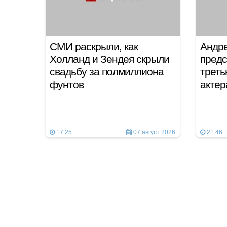
СМИ раскрыли, как
Андре
Холланд и Зендея скрыли
предс
свадьбу за полмиллиона
треть
фунтов
актер
17:25
07 август 2026
21:46