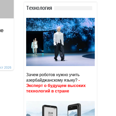
Тexнoлoгия
не
уст 2026
Зачем роботов нужно учить
азербайджанскому языку?
-
Эксперт о будущем высоких
технологий в стране