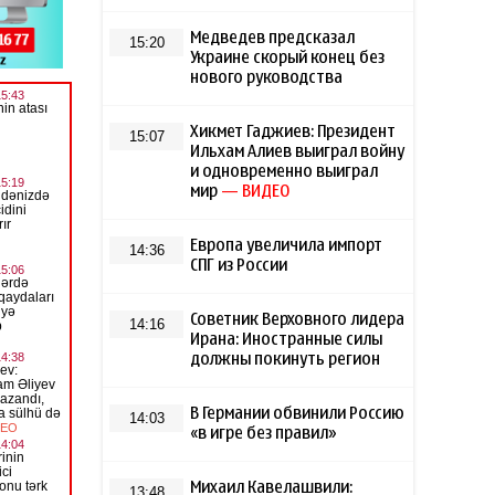
Медведев предсказал
15:20
Украине скорый конец без
нового руководства
Хикмет Гаджиев: Президент
15:07
Ильхам Алиев выиграл войну
и одновременно выиграл
мир
— ВИДЕО
Европа увеличила импорт
14:36
СПГ из России
Советник Верховного лидера
14:16
Ирана: Иностранные силы
должны покинуть регион
В Германии обвинили Россию
14:03
«в игре без правил»
Михаил Кавелашвили:
13:48