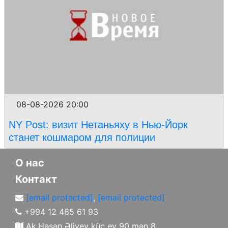
08-08-2026 20:00
NY Post: визит Нетаньяху в Нью-Йорк
станет кошмаром для полиции
О нас
Контакт
[email protected]
,
[email protected]
+994 12 465 61 93
Ak.Həsən Əliyev küç ev 90 mən 8