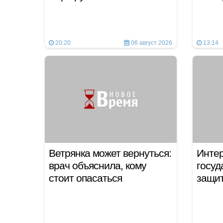
20:20
06 август 2026
13:14
Ветрянка может вернуться:
Интер
врач объяснила, кому
госуд
стоит опасаться
защит