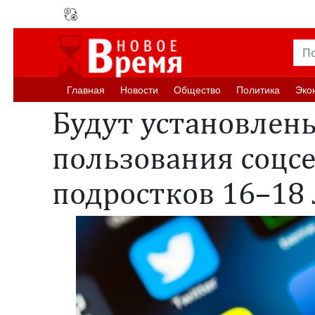
Главная
Новости
Oбщество
Политика
Эко
Будут установлен
пользования соцс
подростков 16–18 