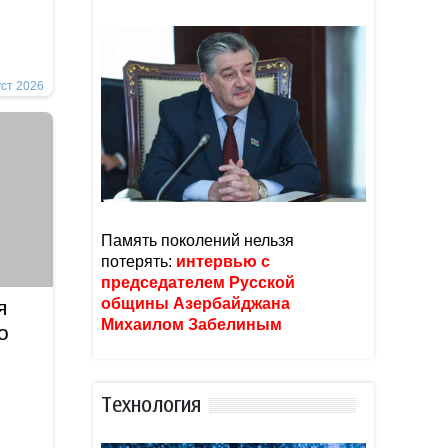
уст 2026
Память поколений нельзя
потерять:
интервью с
председателем Русской
общины Азербайджана
я
Михаилом Забелиным
о
Тexнoлoгия