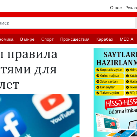
О нас
Рекл
номика
В мире
Спорт
Происшествия
Карабах
MEDIA
ы правила
етями для
лет