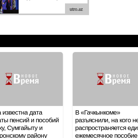
 известна дата
В «Гачкынкоме»
ты пенсий и пособий
разъяснили, на кого н
ку, Сумгайыту и
распространяется ед
ронскому району
ежемесячное пособие