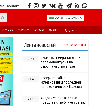
ама
Контакт
AZƏRBAYCANCA
COP29
"НОВОЕ ВРЕМЯ" - 25 ЛЕТ
Другие
Лента новостей
Все новости
СМИ: Совет мира заключил
22:00
первый контракт на
строительство в Газе
Раскрыта тайна
21:48
исчезновения последней
кочевой империи Евразии
Андрей Ургант впервые
21:46
представил публике третью