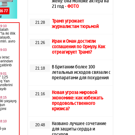
жену: она моложе актера на
21 год
- ФОТО
Трамп угрожает
21:28
журналистам тюрьмой
Иран и Оман достигли
21:26
соглашения по Ормузу. Как
отреагирует Трамп?
В Британии более 100
21:18
летальных исходов связали с
препаратами для похудения
Новая угроза мировой
21:16
экономике: как избежать
продовольственного
кризиса?
Названо лучшее сочетание
20:48
для защиты сердца и
сосудов