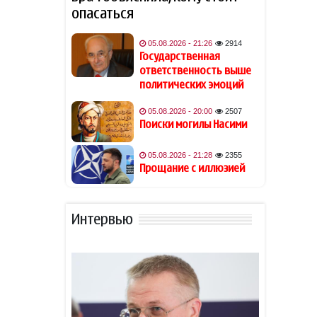
возлюбленного
опасаться
Джаред Лето лишился роли
05.08.2026 - 21:26
2914
19:48
в фильме на фоне
Государственная
обвинений в насилии
ответственность выше
политических эмоций
Обнаружены признаки
19:40
05.08.2026 - 20:00
2507
существования древних
Поиски могилы Насими
океанов на Венере
05.08.2026 - 21:28
2355
Из-за атак хуситов погибли
19:34
Прощание с иллюзией
не менее 45 военных ВС
Йемена
Интервью
Гави покрасил волосы в
19:28
розовый цвет в честь
победы Испании на ЧМ-2026
В Астаре изъяли 18 кг
19:20
наркотиков
- ВИДЕО