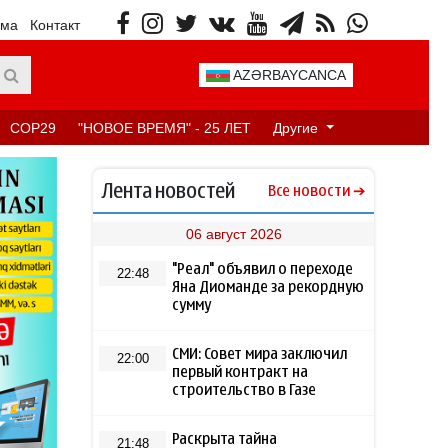
ама
Контакт
AZƏRBAYCANCA
COP29
"НОВОЕ ВРЕМЯ" - 25 ЛЕТ
Другие
Лента новостей
Все новости
06 август 2026
"Реал" объявил о переходе
22:48
Яна Диоманде за рекордную
сумму
СМИ: Совет мира заключил
22:00
первый контракт на
строительство в Газе
Раскрыта тайна
21:48