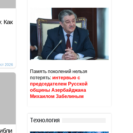
. Как
уст 2026
Память поколений нельзя
потерять:
интервью с
председателем Русской
общины Азербайджана
Михаилом Забелиным
Тexнoлoгия
гибли