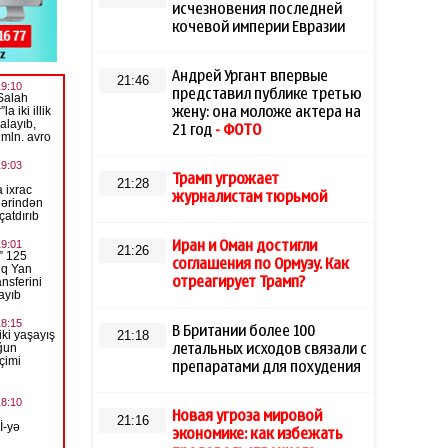
исчезновения последней
кочевой империи Евразии
Андрей Ургант впервые
21:46
представил публике третью
жену: она моложе актера на
21 год
- ФОТО
Трамп угрожает
21:28
журналистам тюрьмой
Иран и Оман достигли
21:26
соглашения по Ормузу. Как
отреагирует Трамп?
В Британии более 100
21:18
летальных исходов связали с
препаратами для похудения
Новая угроза мировой
21:16
экономике: как избежать