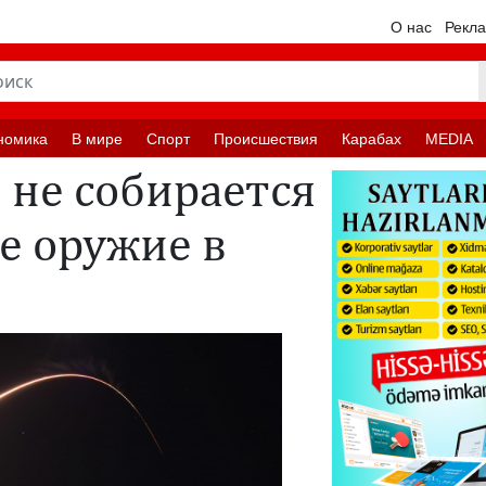
О нас
Рекл
номика
В мире
Спорт
Происшествия
Карабах
MEDIA
 не собирается
е оружие в