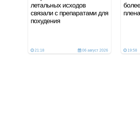
летальных исходов
более
связали с препаратами для
плен
похудения
21:18
06 август 2026
19:58