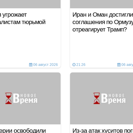
 угрожает
Иран и Оман достигли
алистам тюрьмой
соглашения по Ормузу
отреагирует Трамп?
06 август 2026
21:26
06 авг
ерии освободили
Из-за атак хуситов по