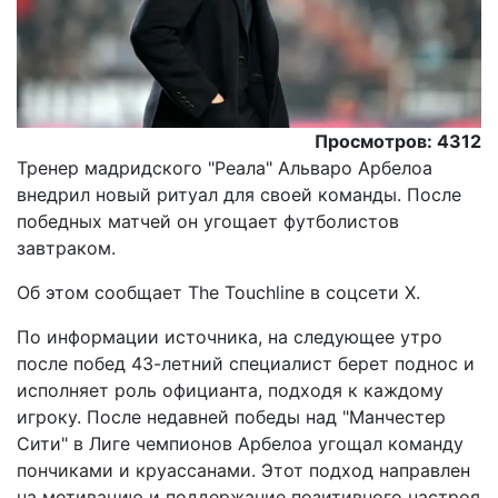
Просмотров: 4312
Тренер мадридского "Реала" Альваро Арбелоа
внедрил новый ритуал для своей команды. После
победных матчей он угощает футболистов
завтраком.
Oб этом сообщает The Touchline в соцсети Х.
По информации источника, на следующее утро
после побед 43-летний специалист берет поднос и
исполняет роль официанта, подходя к каждому
игроку. После недавней победы над "Манчестер
Сити" в Лиге чемпионов Арбелоа угощал команду
пончиками и круассанами. Этот подход направлен
на мотивацию и поддержание позитивного настроя