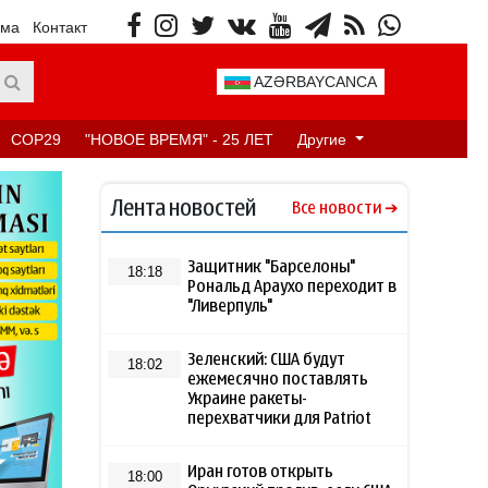
ама
Контакт
AZƏRBAYCANCA
COP29
"НОВОЕ ВРЕМЯ" - 25 ЛЕТ
Другие
Лента новостей
Все новости
Защитник "Барселоны"
18:18
Рональд Араухо переходит в
"Ливерпуль"
Зеленский: США будут
18:02
ежемесячно поставлять
Украине ракеты-
перехватчики для Patriot
Иран готов открыть
18:00