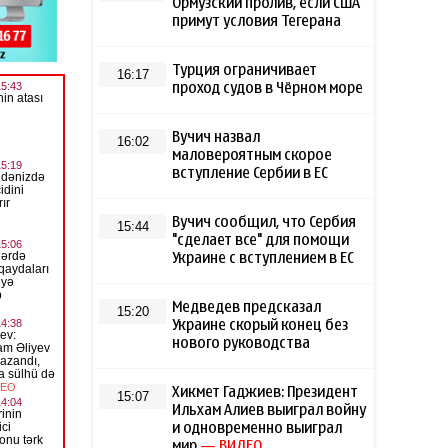
Ормузский пролив, если США
примут условия Тегерана
Турция ограничивает
16:17
проход судов в Чёрном море
Вучич назвал
16:02
маловероятным скорое
вступление Сербии в ЕС
Вучич сообщил, что Сербия
15:44
"сделает все" для помощи
Украине с вступлением в ЕС
Медведев предсказал
15:20
Украине скорый конец без
нового руководства
Хикмет Гаджиев: Президент
15:07
Ильхам Алиев выиграл войну
и одновременно выиграл
мир
— ВИДЕО