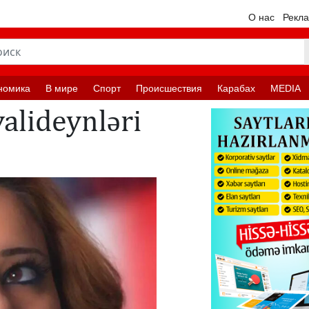
О нас
Рекл
номика
В мире
Спорт
Происшествия
Карабах
MEDIA
valideynləri