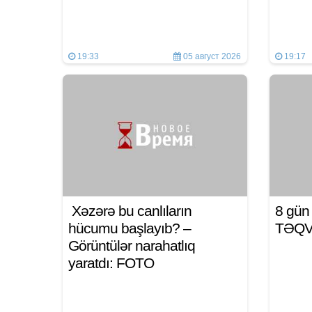
19:33
05 август 2026
19:17
Xəzərə bu canlıların
8 gü
hücumu başlayıb? –
TƏQ
Görüntülər narahatlıq
yaratdı: FOTO