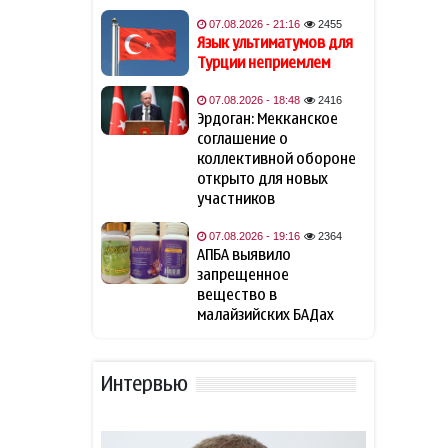
Зеленский встретился с
13:06
Вучичем
07.08.2026 - 21:16
2455
Язык ультиматумов для
Турции неприемлем
Премьер-министр Армении
12:48
Никол Пашинян позвонил
07.08.2026 - 18:48
2416
Президенту Азербайджана
Эрдоган: Мекканское
Ильхаму Алиеву
соглашение о
коллективной обороне
Еще три дрона сбили на
открыто для новых
12:36
подлете к Москве
участников
07.08.2026 - 19:16
2364
Эми Карлон: Маршрут TRIPP
12:29
АПБА выявило
должен обеспечить
запрещенное
Азербайджану
вещество в
беспрепятственный доступ
малайзийских БАДах
к Нахчывану
Британия подтвердила
11:53
Интервью
поддержку долгосрочного
мира на Южном Кавказе