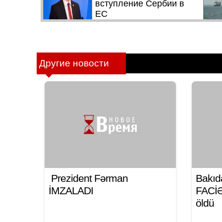
Другие новости
Prezident Fərman
Bakıd
İMZALADI
FACİƏ:
öldü