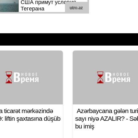
a ticarət mərkəzində
Azərbaycana gələn turi
 liftin şaxtasına düşüb
sayı niyə AZALIR? - S
bu imiş