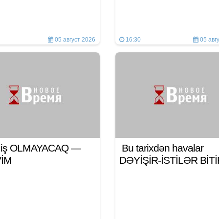
05 август 2026
16:30
05 авг
n iş OLMAYACAQ —
Bu tarixdən havalar
VİM
DƏYİŞİR-İSTİLƏR BİT