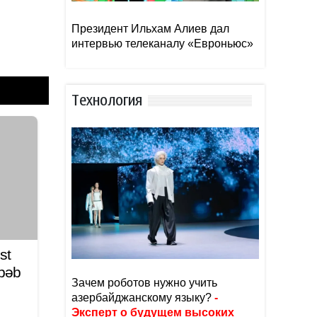
Президент Ильхам Алиев дал
интервью телеканалу «Евроньюс»
Тexнoлoгия
st
əbəb
Зачем роботов нужно учить
азербайджанскому языку?
-
Эксперт о будущем высоких