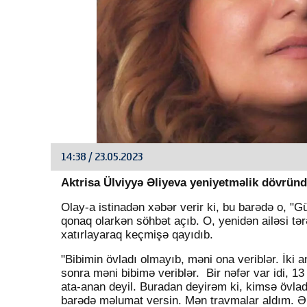
14:38 / 23.05.2023
Aktrisa Ülviyyə Əliyeva yeniyetməlik dövründ
Olay-a istinadən xəbər verir ki, bu barədə o, 
qonaq olarkən söhbət açıb. O, yenidən ailəsi tərə
xatırlayaraq keçmişə qayıdıb.
"Bibimin övladı olmayıb, məni ona veriblər. İki 
sonra məni bibimə veriblər. Bir nəfər var idi, 1
ata-anan deyil. Buradan deyirəm ki, kimsə övla
barədə məlumat versin. Mən travmalar aldım. Ən 