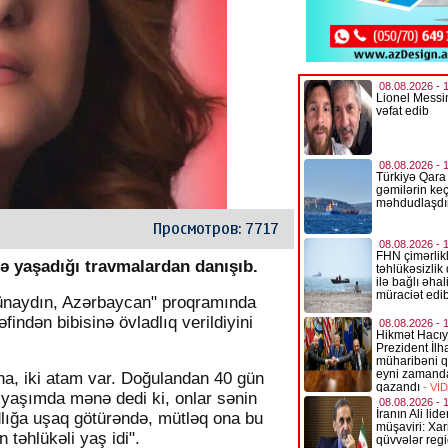
Просмотров: 7717
ə yaşadığı travmalardan danışıb.
"Günaydın, Azərbaycan" proqramında
findən bibisinə övladlıq verildiyini
ana, iki atam var. Doğulandan 40 gün
3 yaşımda mənə dedi ki, onlar sənin
dlığa uşaq götürəndə, mütləq ona bu
təhlükəli yaş idi".