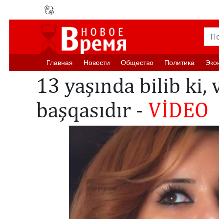
Главная
Новости
Oбщество
Политика
Эко
13 yaşında bilib ki, 
başqasıdır -
VİDEO