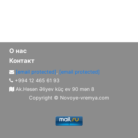
О нас
Контакт
[email protected]
,
[email protected]
+994 12 465 61 93
Ak.Həsən Əliyev küç ev 90 mən 8
Copyright ©
Novoye-vremya.com