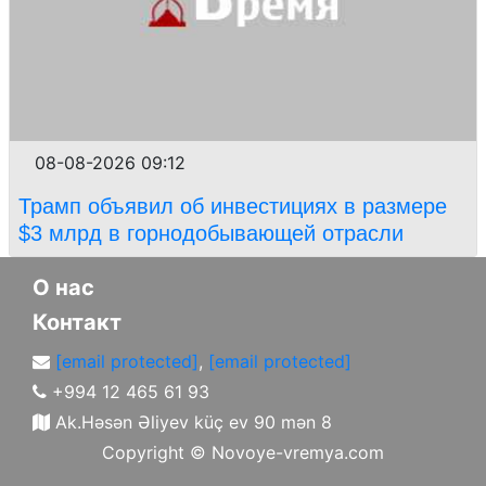
08-08-2026 09:12
Трамп объявил об инвестициях в размере
$3 млрд в горнодобывающей отрасли
О нас
Контакт
[email protected]
,
[email protected]
+994 12 465 61 93
Ak.Həsən Əliyev küç ev 90 mən 8
Copyright ©
Novoye-vremya.com