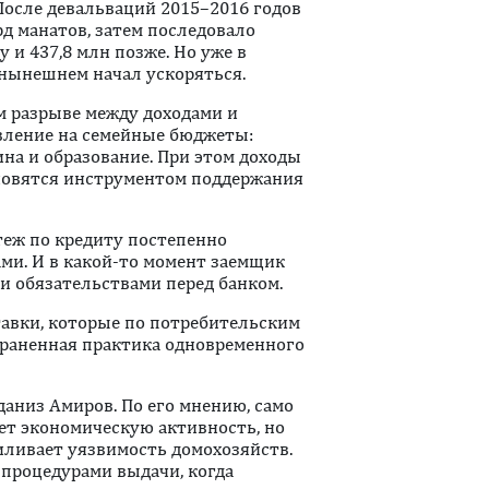
После девальваций 2015–2016 годов
д манатов, затем последовало
у и 437,8 млн позже. Но уже в
 нынешнем начал ускоряться.
м разрыве между доходами и
вление на семейные бюджеты:
ина и образование. При этом доходы
ановятся инструментом поддержания
теж по кредиту постепенно
и. И в какой-то момент заемщик
 обязательствами перед банком.
авки, которые по потребительским
траненная практика одновременного
аниз Амиров. По его мнению, само
ет экономическую активность, но
иливает уязвимость домохозяйств.
процедурами выдачи, когда