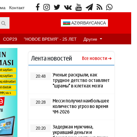
ама
Контакт
AZƏRBAYCANCA
COP29
"НОВОЕ ВРЕМЯ" - 25 ЛЕТ
Другие
Лента новостей
Все новости
Ученые раскрыли, как
20:48
трудное детство оставляет
"шрамы" в клетках мозга
Месси получил наибольшее
20:28
количество угроз во время
ЧМ-2026
Задержан мужчина,
20:20
укравший деньги и