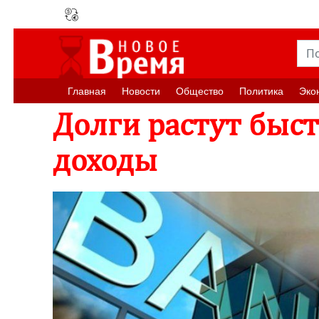
Главная
Новости
Oбщество
Политика
Эко
Долги растут быст
доходы