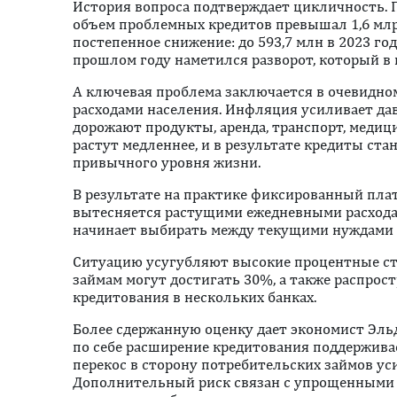
История вопроса подтверждает цикличность. 
объем проблемных кредитов превышал 1,6 млр
постепенное снижение: до 593,7 млн в 2023 год
прошлом году наметился разворот, который в
А ключевая проблема заключается в очевидно
расходами населения. Инфляция усиливает да
дорожают продукты, аренда, транспорт, медиц
растут медленнее, и в результате кредиты ст
привычного уровня жизни.
В результате на практике фиксированный пла
вытесняется растущими ежедневными расходам
начинает выбирать между текущими нуждами и
Ситуацию усугубляют высокие процентные ст
займам могут достигать 30%, а также распрос
кредитования в нескольких банках.
Более сдержанную оценку дает экономист Эльд
по себе расширение кредитования поддержива
перекос в сторону потребительских займов ус
Дополнительный риск связан с упрощенными 