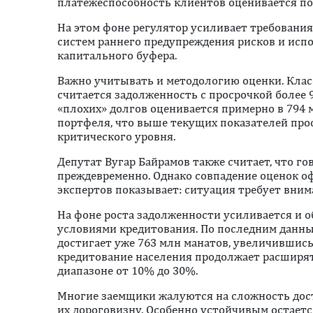
платежеспособность клиентов оценивается по
На этом фоне регулятор усиливает требования
систем раннего предупреждения рисков и исп
капитального буфера.
Важно учитывать и методологию оценки. Кла
считается задолженность с просрочкой более 9
«плохих» долгов оценивается примерно в 794 
портфеля, что выше текущих показателей прос
критического уровня.
Депутат Вугар Байрамов также считает, что го
преждевременно. Однако совпадение оценок 
экспертов показывает: ситуация требует вним
На фоне роста задолженности усиливается и 
условиями кредитования. По последним данн
достигает уже 763 млн манатов, увеличившись 
кредитование населения продолжает расширять
диапазоне от 10% до 30%.
Многие заемщики жалуются на сложность дост
их дороговизну. Особенно устойчивым остаетс