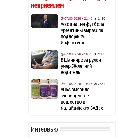
"черной вдовы"
неприемлем
Защитник "Барселоны"
07.08.2026 - 21:48
2490
18:18
Рональд Араухо переходит в
Ассоциация футбола
"Ливерпуль"
Аргентины выразила
поддержку
Инфантино
Зеленский: США будут
18:02
ежемесячно поставлять
07.08.2026 - 19:20
2383
Украине ракеты-
В Шамкире за рулем
перехватчики для Patriot
умер 58-летний
водитель
Иран готов открыть
18:00
Ормузский пролив, если США
07.08.2026 - 19:16
2364
примут условия Тегерана
АПБА выявило
запрещенное
вещество в
Турция ограничивает
16:17
малайзийских БАДах
проход судов в Чёрном море
Вучич назвал
16:02
Интервью
маловероятным скорое
вступление Сербии в ЕС