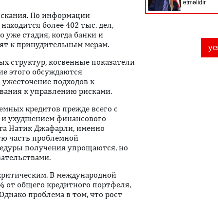
ыскания. По информации
находится более 402 тыс. дел,
 уже стадия, когда банки и
ят к принудительным мерам.
х структур, косвенные показатели
ие этого обсуждаются
 ужесточение подходов к
ования к управлению рисками.
емных кредитов прежде всего с
 и ухудшением финансового
та Натик Джафарли, именно
ую часть проблемной
цедуры получения упрощаются, но
зательствами.
 критическим. В международной
% от общего кредитного портфеля,
Однако проблема в том, что рост