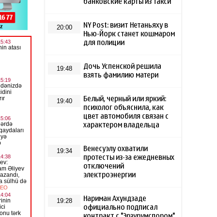
банковские карты из такси
NY Post: визит Нетаньяху в
20:00
Нью-Йорк станет кошмаром
для полиции
Дочь Успенской решила
19:48
взять фамилию матери
Белый, черный или яркий:
19:40
психолог объяснила, как
цвет автомобиля связан с
характером владельца
Венесуэлу охватили
19:34
протесты из-за ежедневных
отключений
электроэнергии
Нариман Ахундзаде
19:28
официально подписал
контракт с "Эрзурумспором"