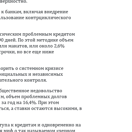
верхностно.
 к банкам, включая внедрение
ользование контрциклического
ссическим проблемным кредитом
0 дней. По этой методике объем
млн манатов, или около 2,6%
рочки, но все еще ниже
ворить о системном кризисе
официальных и независимых
ательного контроля.
общественное недовольство
ым, объем проблемных долгов
за год на 16,4%. При этом
ся, а ставки остаются высокими, в
упа к кредитам и одновременно на
я миф о так называемом «черном