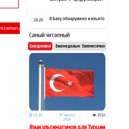
В Баку обнаружено и изъято
19:20
около 30 кг наркотиков
Самый читаемый
Уиткофф: Южный Кавказ
19:16
стал безопаснее,
Ежедневно
Еженедельно
Ежемесячно
благополучнее и
стабильнее
Рубио: США выделили $201
19:08
млн на стимулирование
частных инвестиций в
Закавказье
Пашинян и Трамп обсудили
19:00
текущее состояние
реализации проекта TRIPP
21:16
07 август
2510
2026
Анна Седокова
18:48
Язык ультиматумов для Турции
отреагировала на статус