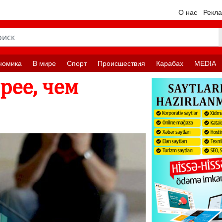
О нас
Рекл
номика
В мире
Спорт
Происшествия
Карабах
MEDIA
рее, чем