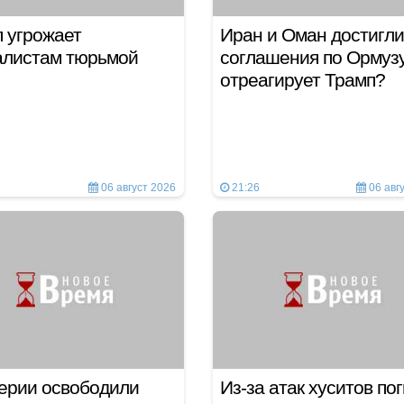
 угрожает
Иран и Оман достигли
алистам тюрьмой
соглашения по Ормузу
отреагирует Трамп?
06 август 2026
21:26
06 авг
ерии освободили
Из-за атак хуситов по