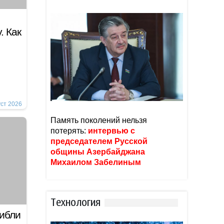
. Как
уст 2026
Память поколений нельзя
потерять:
интервью с
председателем Русской
общины Азербайджана
Михаилом Забелиным
Тexнoлoгия
гибли