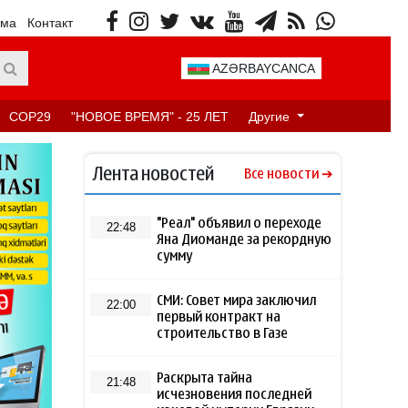
ама
Контакт
AZƏRBAYCANCA
COP29
"НОВОЕ ВРЕМЯ" - 25 ЛЕТ
Другие
Лента новостей
Все новости
"Реал" объявил о переходе
22:48
Яна Диоманде за рекордную
сумму
СМИ: Совет мира заключил
22:00
первый контракт на
строительство в Газе
Раскрыта тайна
21:48
исчезновения последней