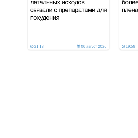
летальных исходов
более
связали с препаратами для
плен
похудения
21:18
06 август 2026
19:58