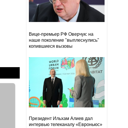
В Астаре изъяли 18 кг
19:20
наркотиков
- ВИДЕО
Рекордный рост цен на
19:16
Вице-премьер РФ Оверчук: на
фрукты и падение торговли
наше поколение "выплеснулись"
на 66%: что ждет Армению?
-
ВИДЕО
копившиеся вызовы
Уровень воды в Рейне
19:08
обновил исторический
рекорд обмеления
Президент Ильхам Алиев дал
интервью телеканалу «Евроньюс»