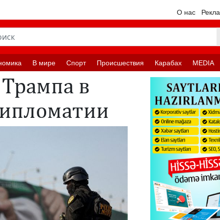
О нас
Рекл
номика
В мире
Спорт
Происшествия
Карабах
MEDIA
 Трампа в
дипломатии