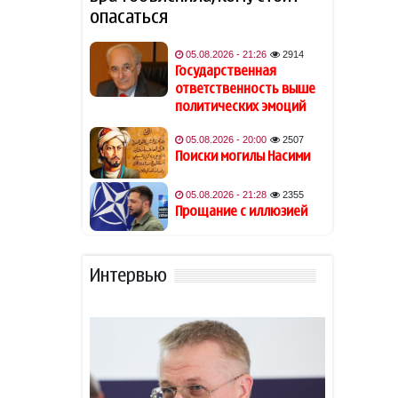
опасаться
В Баку вынесен приговор
19:54
тиктокерше Beniz по делу о
05.08.2026 - 21:26
2914
вымогательстве у экс-
Государственная
возлюбленного
ответственность выше
политических эмоций
Джаред Лето лишился роли
19:48
05.08.2026 - 20:00
2507
в фильме на фоне
Поиски могилы Насими
обвинений в насилии
05.08.2026 - 21:28
2355
Обнаружены признаки
19:40
Прощание с иллюзией
существования древних
океанов на Венере
Интервью
Из-за атак хуситов погибли
19:34
не менее 45 военных ВС
Йемена
Гави покрасил волосы в
19:28
розовый цвет в честь
победы Испании на ЧМ-2026