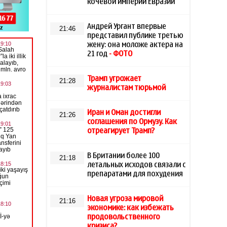
кочевой империи Евразии
Андрей Ургант впервые
21:46
представил публике третью
жену: она моложе актера на
21 год
- ФОТО
Трамп угрожает
21:28
журналистам тюрьмой
Иран и Оман достигли
21:26
соглашения по Ормузу. Как
отреагирует Трамп?
В Британии более 100
21:18
летальных исходов связали с
препаратами для похудения
Новая угроза мировой
21:16
экономике: как избежать
продовольственного
кризиса?