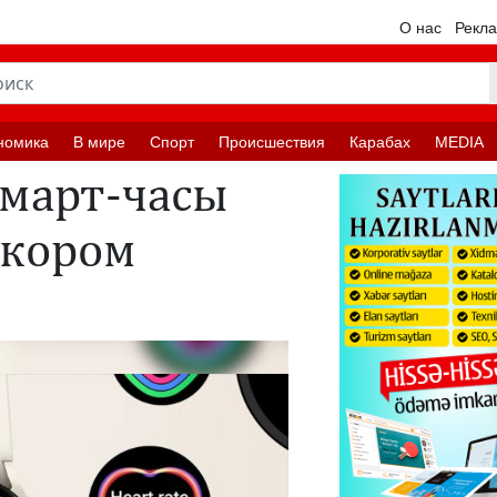
О нас
Рекл
номика
В мире
Спорт
Происшествия
Карабах
MEDIA
смарт-часы
скором