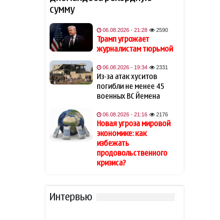
В Шамкире за рулем умер 58-
19:20
сумму
летний водитель
06.08.2026 - 21:28
2590
АПБА выявило запрещенное
19:16
Трамп угрожает
вещество в малайзийских
журналистам тюрьмой
БАДах
06.08.2026 - 19:34
2331
Из-за атак хуситов
Прибыль Агентства DOST
19:08
погибли не менее 45
сократилась на 40%
военных ВС Йемена
Эрдоган: Мекканское
18:48
06.08.2026 - 21:16
2176
соглашение о коллективной
Новая угроза мировой
обороне открыто для новых
экономике: как
участников
избежать
продовольственного
Том Холланд и Зендея тайно
кризиса?
18:18
поженились
Звезда сборной Испании
Интервью
18:02
перейдет в «Барселону»