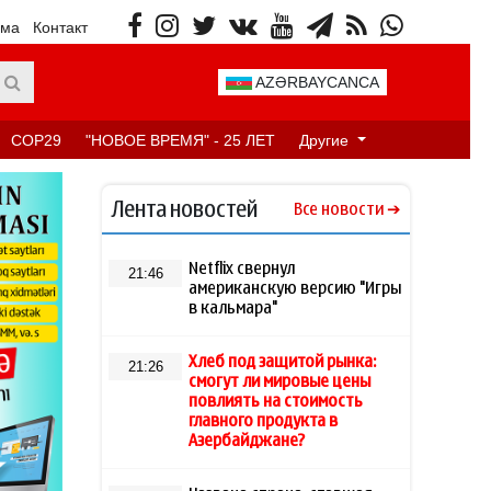
ама
Контакт
AZƏRBAYCANCA
COP29
"НОВОЕ ВРЕМЯ" - 25 ЛЕТ
Другие
Лента новостей
Все новости
Netflix свернул
21:46
американскую версию "Игры
в кальмара"
Хлеб под защитой рынка:
21:26
смогут ли мировые цены
повлиять на стоимость
главного продукта в
Азербайджане?