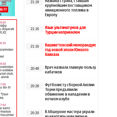
Названа страна, ставшая
21:18
крупнейшим поставщиком
авиационного топлива в
Европу
Язык ультиматумов для
21:16
Турции неприемлем
Вашингтонский меморандум:
21:16
год новой эпохи Южного
Кавказа
Врач назвала главную пользу
20:48
кабачков
Футболисту сборной Англии
20:28
Тоуни предъявили
обвинение в нападении в
ночном клубе
В Абшероне мастера украли
20:20
из квартиры ювелирные