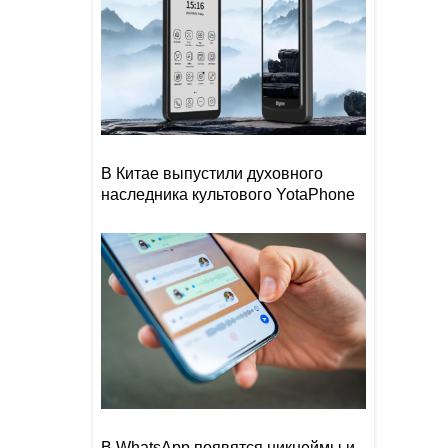
В Китае выпустили духовного
наследника культового YotaPhone
В WhatsApp появятся никнеймы и