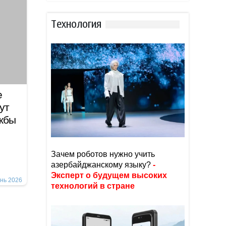
Тexнoлoгия
е
ут
ужбы
Зачем роботов нужно учить
азербайджанскому языку?
-
Эксперт о будущем высоких
нь 2026
технологий в стране