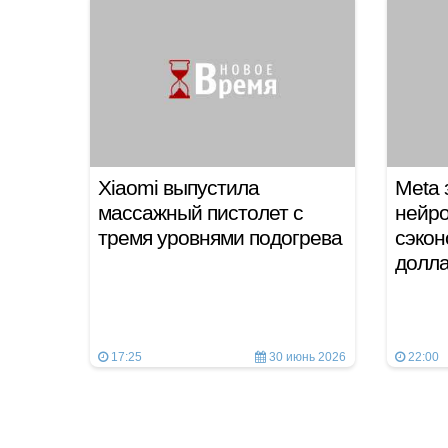
Xiaomi выпустила
Meta 
массажный пистолет c
нейро
тремя уровнями подогрева
сэко
долл
17:25
30 июнь 2026
22:00