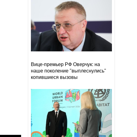
В Азербайджане объявлено
18:00
желтое предупреждение из-
за сильного ветра
СМИ раскрыли, как Холланд и
17:25
Зендея скрыли свадьбу за
полмиллиона фунтов
Вице-премьер РФ Оверчук: на
наше поколение "выплеснулись"
копившиеся вызовы