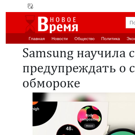
Главная
Новости
Oбщество
Политика
Эко
Samsung научила 
предупреждать о 
обмороке