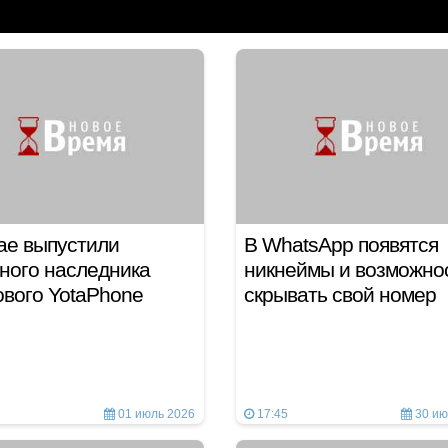
ае выпустили
В WhatsApp появятся
ного наследника
никнеймы и возможно
ового YotaPhone
скрывать свой номер
01 июль 2026
17:45
30 ию