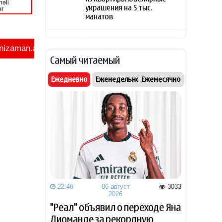
украшения на 5 тыс.
манатов
8 августа 2025 года: год,
20:00
который оказался равен
Самый читаемый
десятилетиям
Ежедневно
Еженедельно
Ежемесячно
Известная актриса
19:48
обратилась к Эрдогану: «Я не
могу спать по ночам»
Кинолог развеял миф о
19:40
собачьей обиде на хозяина
В Индии тигр убил 55-летнего
19:34
фермера
22:48
06 август
3033
Алтай Байындыр продолжит
2026
19:28
карьеру в Ла Лиге
"Реал" объявил о переходе Яна
Диоманде за рекордную