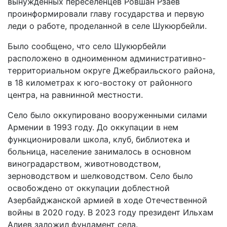
вынужденных переселенцев Ровшан Рзаев
проинформировали главу государства и первую
леди о работе, проделанной в селе Шукюрбейли.
Было сообщено, что село Шукюрбейли
расположено в одноименном административно-
территориальном округе Джебраильского района,
в 18 километрах к юго-востоку от районного
центра, на равнинной местности.
Село было оккупировано вооруженными силами
Армении в 1993 году. До оккупации в нем
функционировали школа, клуб, библиотека и
больница, население занималось в основном
виноградарством, животноводством,
зерноводством и шелководством. Село было
освобождено от оккупации доблестной
Азербайджанской армией в ходе Отечественной
войны в 2020 году. В 2023 году президент Ильхам
Алиев заложил фундамент села.