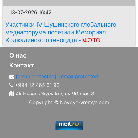
13-07-2026 16:42
Участники IV Шушинского глобального
медиафорума посетили Мемориал
Ходжалинского геноцида -
ФОТО
О нас
Контакт
[email protected]
,
[email protected]
+994 12 465 61 93
Ak.Həsən Əliyev küç ev 90 mən 8
Copyright ©
Novoye-vremya.com