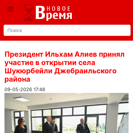
Президент Ильхам Алиев принял
участие в открытии села
Шукюрбейли Джебраильского
района
09-05-2026 17:48