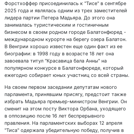
Форстхоффер присоединилась к "Тисе" в сентябре
2025 года и являлась одним из трех заместителей
лидера партии Петера Мадьяра. До этого она
занималась туристическим и гостиничным
бизнесом в своем родном городе Балатонфюред -
международном курорте на берегу озера Балатон.
В Венгрии хорошо известен еще один факт из ее
биографии: в 1998 году в возрасте 18 лет она
завоевала титул "Красавица бала Анны" на
популярном конкурсе в Балатонфюреде, который
ежегодно собирает юных участниц со всей страны.
На своем первом заседании депутатам нового
парламента, принявшим присягу, предстоит также
избрать Мадьяра премьер-министром Венгрии. Он
сменит на этом посту Виктора Орбана, уходящего
в оппозицию после 16 лет беспрерывного
правления. На парламентских выборах 12 апреля
"Тиса" одержала убедительную победу, получив в