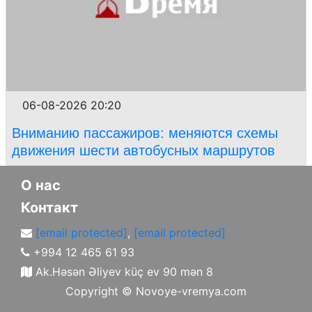
06-08-2026 20:20
Вниманию пассажиров: меняются схемы
движения шести автобусных маршрутов
О нас
Контакт
[email protected]
,
[email protected]
+994 12 465 61 93
Ak.Həsən Əliyev küç ev 90 mən 8
Copyright ©
Novoye-vremya.com