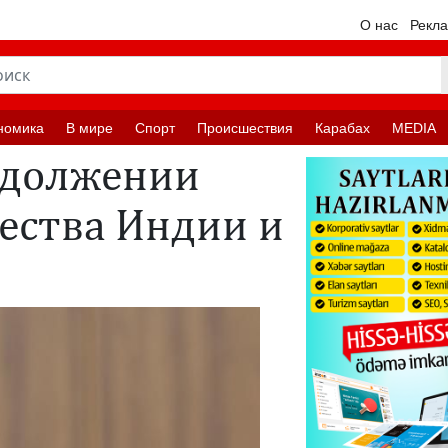
О нас
Рекл
номика
В мире
Спорт
Происшествия
Карабах
MEDIA
одолжении
ества Индии и