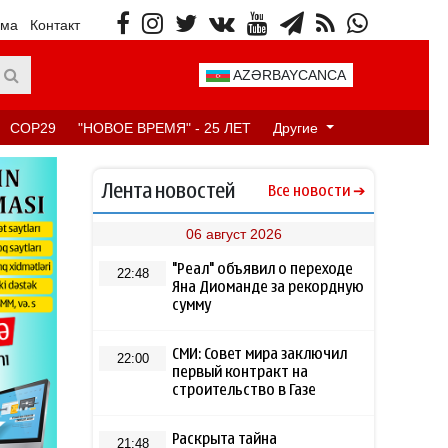
ама
Контакт
AZƏRBAYCANCA
COP29
"НОВОЕ ВРЕМЯ" - 25 ЛЕТ
Другие
Лента новостей
Все новости
06 август 2026
"Реал" объявил о переходе
22:48
Яна Диоманде за рекордную
сумму
СМИ: Совет мира заключил
22:00
первый контракт на
строительство в Газе
Раскрыта тайна
21:48