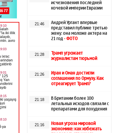
исчезновения последней
кочевой империи Евразии
Андрей Ургант впервые
21:46
представил публике третью
жену: она моложе актера на
21 год
- ФОТО
Трамп угрожает
21:28
журналистам тюрьмой
Иран и Оман достигли
21:26
соглашения по Ормузу. Как
отреагирует Трамп?
В Британии более 100
21:18
летальных исходов связали с
препаратами для похудения
Новая угроза мировой
21:16
экономике: как избежать