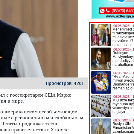
Просмотров: 4261
ил с госсекретарем США Марко
ия в мире.
ско-американском всеобъемлющем
анные с региональным и глобальным
е Штаты продолжат тесно
глава правительства в Х после