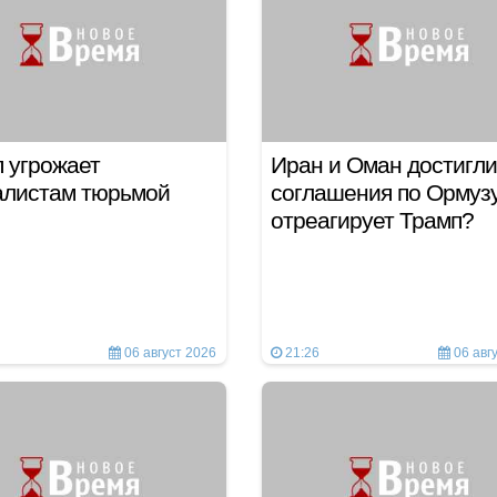
 угрожает
Иран и Оман достигли
алистам тюрьмой
соглашения по Ормузу
отреагирует Трамп?
06 август 2026
21:26
06 авг