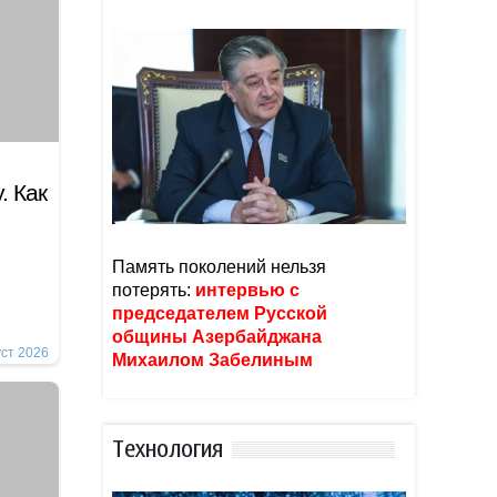
. Как
Память поколений нельзя
потерять:
интервью с
председателем Русской
общины Азербайджана
уст 2026
Михаилом Забелиным
Тexнoлoгия