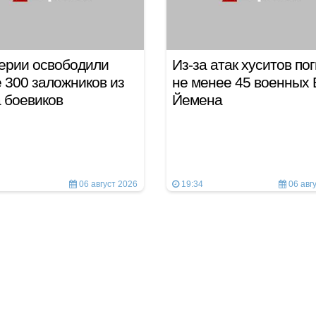
ерии освободили
Из-за атак хуситов по
 300 заложников из
не менее 45 военных
а боевиков
Йемена
06 август 2026
19:34
06 авг