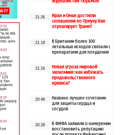
журналистам тюрьмой
Иран и Оман достигли
21:26
соглашения по Ормузу. Как
отреагирует Трамп?
В Британии более 100
21:18
летальных исходов связали с
препаратами для похудения
Новая угроза мировой
21:16
экономике: как избежать
продовольственного
кризиса?
Названо лучшее сочетание
20:48
для защиты сердца и
сосудов
В ФИФА заявили о намерении
20:28
восстановить репутацию
после проекта Инфантино