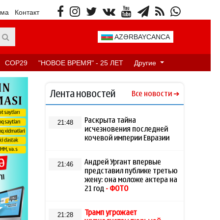
ама
Контакт
AZƏRBAYCANCA
COP29
"НОВОЕ ВРЕМЯ" - 25 ЛЕТ
Другие
Лента новостей
Все новости
Раскрыта тайна
21:48
исчезновения последней
кочевой империи Евразии
Андрей Ургант впервые
21:46
представил публике третью
жену: она моложе актера на
21 год
- ФОТО
Трамп угрожает
21:28