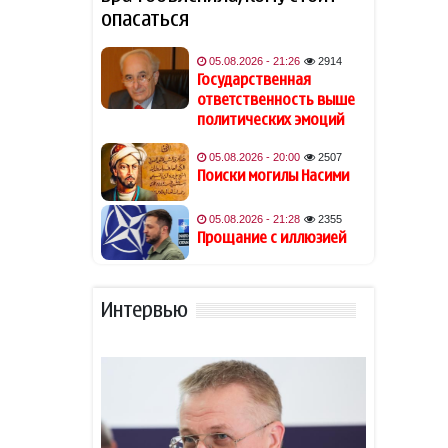
обвинений в насилии
опасаться
Обнаружены признаки
05.08.2026 - 21:26
2914
19:40
существования древних
Государственная
океанов на Венере
ответственность выше
политических эмоций
Из-за атак хуситов погибли
19:34
05.08.2026 - 20:00
2507
не менее 45 военных ВС
Поиски могилы Насими
Йемена
05.08.2026 - 21:28
2355
Гави покрасил волосы в
19:28
Прощание с иллюзией
розовый цвет в честь
победы Испании на ЧМ-2026
Интервью
В Астаре изъяли 18 кг
19:20
наркотиков
- ВИДЕО
Рекордный рост цен на
19:16
фрукты и падение торговли
на 66%: что ждет Армению?
-
ВИДЕО