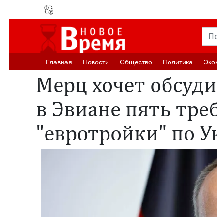
Главная
Новости
Oбщество
Политика
Эко
Мерц хочет обсуди
в Эвиане пять тре
"евротройки" по 