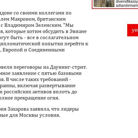
ндоне со своими коллегами по
элем Макроном, британским
 с Владимиром Зеленским. "Мы
, которые хотим обсудить в Эвиане
огут быть - все в сослагательном
дипломатической попытки перейти к
й, Европой и Соединенными
овели переговоры на Даунинг-стрит.
мное заявление с пятью базовыми
. В числе таких требований -
краины, включая развертывание
и российских активов вплоть до
олное прекращение огня.
я Захарова заявила, что лидеры
мые для Москвы условия.