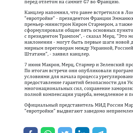
перед отлетом на саммит G7 во Францию.
Канцлер напомнил, что ранее встретился в Ло
"евротройке" - президентом Франции Эмманю
премьер-министром Киром Стармером, а также
сформулировали общие пять основных пунктов
с президентом Трампом", - сказал Мерц. "Это м
наклонении - могут быть первые шаги новой 
мирным переговорам между Украиной, Россие
Штатами", - заявил канцлер.
7 июня Макрон, Мерц, Стармер и Зеленский пр
По итогам встречи они опубликовали програм
условиями для начала процесса урегулирования
предоставление гарантий безопасности для У
многонациональных сил, сохранение заморозк
полной компенсации ущерба, немедленное и п
Официальный представитель МИД России Мари
"евротройки" выдвигают заведомо неприемле