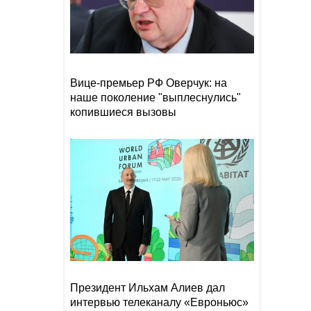
Уровень воды в Рейне
19:08
обновил исторический
рекорд обмеления
Вице-премьер РФ Оверчук: на
Чолпон-Атинская
19:00
наше поколение "выплеснулись"
декларация укрепит
институциональные основы
копившиеся вызовы
отношений между
Азербайджаном и
Центральной Азией
Дуа Липа возглавит
18:48
старейший литературный
фестиваль Великобритании
Президент Ильхам Алиев дал
интервью телеканалу «Евроньюс»