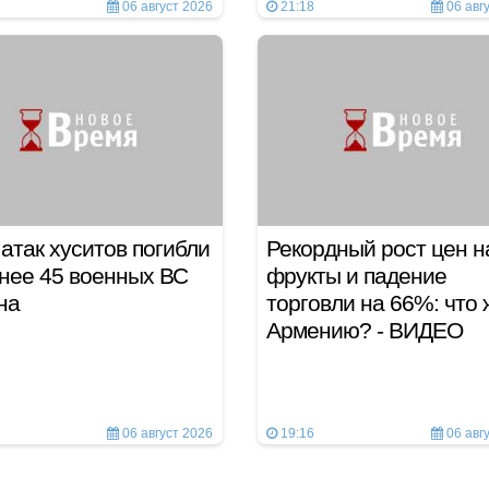
06 август 2026
21:18
06 авг
 атак хуситов погибли
Рекордный рост цен н
нее 45 военных ВС
фрукты и падение
ена
торговли на 66%: что 
Армению? - ВИДЕО
06 август 2026
19:16
06 авг