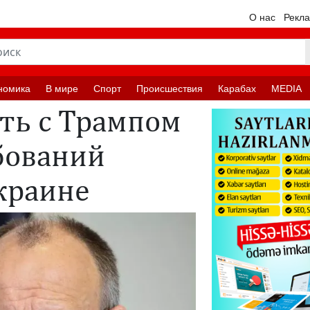
О нас
Рекл
номика
В мире
Спорт
Происшествия
Карабах
MEDIA
ть с Трампом
бований
Украине