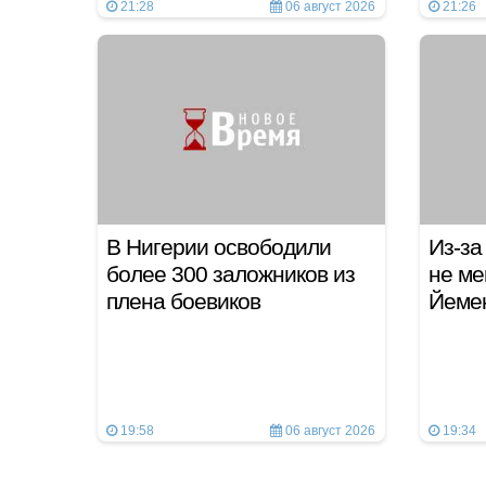
21:28
06 август 2026
21:26
В Нигерии освободили
Из-за
более 300 заложников из
не ме
плена боевиков
Йем
19:58
06 август 2026
19:34